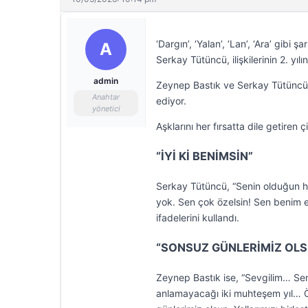
‘Dargın’, ‘Yalan’, ‘Lan’, ‘Ara’ gibi
A
Serkay Tütüncü, ilişkilerinin 2. yılın
admin
Zeynep Bastık ve Serkay Tütüncü 
Anahtar
ediyor.
yönetici
Aşklarını her fırsatta dile getiren ç
“İYİ Kİ BENİMSİN”
Serkay Tütüncü, “Senin olduğun her
yok. Sen çok özelsin! Sen benim e
ifadelerini kullandı.
“SONSUZ GÜNLERİMİZ OLS
Zeynep Bastık ise, “Sevgilim… Sen
anlamayacağı iki muhteşem yıl… Ö