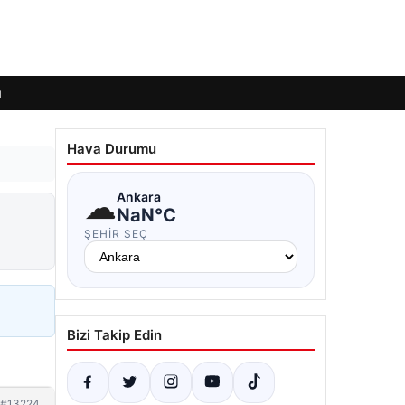
ı
Hava Durumu
☁
Ankara
NaN°C
ŞEHIR SEÇ
Bizi Takip Edin
#13224