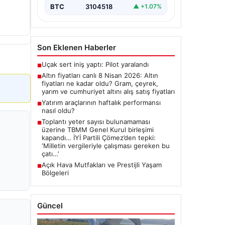
”
BTC
3104518
▲ +1.07%
Son Eklenen Haberler
Uçak sert iniş yaptı: Pilot yaralandı
■
Altın fiyatları canlı 8 Nisan 2026: Altın
■
fiyatları ne kadar oldu? Gram, çeyrek,
yarım ve cumhuriyet altını alış satış fiyatları
Yatırım araçlarının haftalık performansı
■
nasıl oldu?
Toplantı yeter sayısı bulunamaması
■
üzerine TBMM Genel Kurul birleşimi
kapandı… İYİ Partili Çömez’den tepki:
‘Milletin vergileriyle çalışması gereken bu
çatı…’
Açık Hava Mutfakları ve Prestijli Yaşam
■
Bölgeleri
Güncel