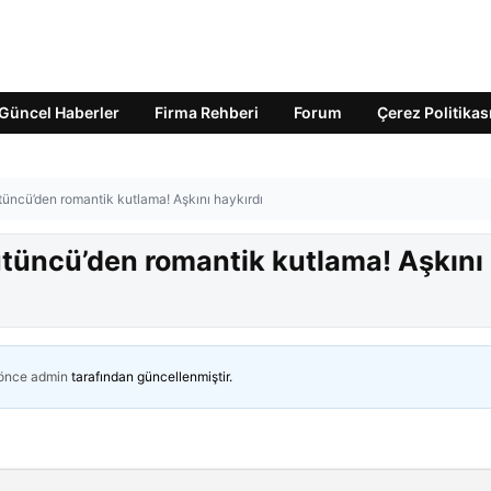
Güncel Haberler
Firma Rehberi
Forum
Çerez Politikas
üncü’den romantik kutlama! Aşkını haykırdı
tüncü’den romantik kutlama! Aşkını
 önce
admin
tarafından güncellenmiştir.