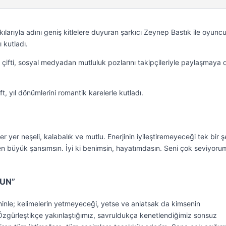
 şarkılarıyla adını geniş kitlelere duyuran şarkıcı Zeynep Bastık ile oyunc
ı kutladı.
çifti, sosyal medyadan mutluluk pozlarını takipçileriyle paylaşmaya
ift, yıl dönümlerini romantik karelerle kutladı.
 yer neşeli, kalabalık ve mutlu. Enerjinin iyileştiremeyeceği tek bir 
n büyük şansımsın. İyi ki benimsin, hayatımdasın. Seni çok seviyoru
UN”
inle; kelimelerin yetmeyeceği, yetse ve anlatsak da kimsenin
zgürleştikçe yakınlaştığımız, savruldukça kenetlendiğimiz sonsuz