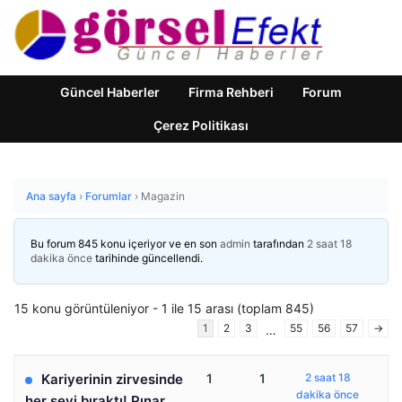
Güncel Haberler
Firma Rehberi
Forum
Çerez Politikası
Ana sayfa
›
Forumlar
›
Magazin
Bu forum 845 konu içeriyor ve en son
admin
tarafından
2 saat 18
dakika önce
tarihinde güncellendi.
15 konu görüntüleniyor - 1 ile 15 arası (toplam 845)
1
2
3
55
56
57
→
…
Kariyerinin zirvesinde
1
1
2 saat 18
dakika önce
her şeyi bıraktı! Pınar