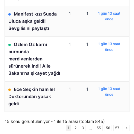
Manifest kızı Sueda
1
1
1 gün 13 saat
önce
Uluca aşka geldi!
Sevgilisini paylaştı
Özlem Öz karnı
1
1
1 gün 13 saat
önce
burnunda
merdivenlerden
sürünerek indi! Aile
Bakanı’na şikayet yağdı
Ece Seçkin hamile!
1
1
1 gün 13 saat
önce
Doktorundan yasak
geldi
15 konu görüntüleniyor - 1 ile 15 arası (toplam 845)
1
2
3
55
56
57
→
…