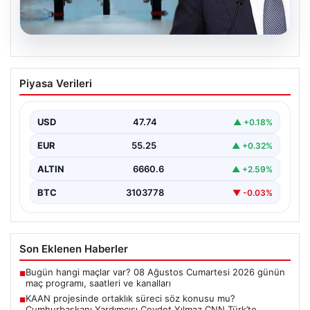
08.08.2026
KAAN projesinde ortaklık süreci söz
Piyasa Verileri
konusu mu? Cumhurbaşkanı Yardımcısı
Cevdet Yılmaz CNN Türk’te yanıtladı
USD
47.74
▲ +0.18%
Cumhurbaşkanı Yardımcısı Cevdet Yılmaz, CNN Türk
canlı yayınında gündeme ilişkin soruları yanıtladı. Mekke
EUR
55.25
▲ +0.32%
Ortak…
ALTIN
6660.6
▲ +2.59%
BTC
3103778
▼ -0.03%
Son Eklenen Haberler
Bugün hangi maçlar var? 08 Ağustos Cumartesi 2026 günün
■
maç programı, saatleri ve kanalları
KAAN projesinde ortaklık süreci söz konusu mu?
■
Cumhurbaşkanı Yardımcısı Cevdet Yılmaz CNN Türk’te