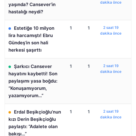
dakika önce
yaşında? Cansever’in
hastalığı neydi?
Estetiğe 10 milyon
1
1
2 saat 19
dakika önce
lira harcamıştı! Ebru
Gündeş’in son hali
herkesi şaşırttı
Şarkıcı Cansever
1
1
2 saat 19
dakika önce
hayatını kaybetti! Son
paylaşımı yasa boğdu:
“Konuşamıyorum,
yazamıyorum…”
Erdal Beşikçioğlu’nun
1
1
2 saat 19
dakika önce
kızı Derin Beşikçioğlu
paylaştı: ”Adalete olan
bakışı…”