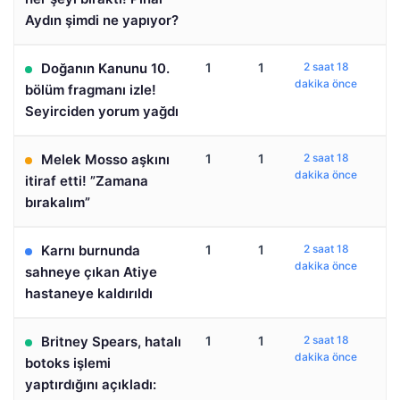
Aydın şimdi ne yapıyor?
Doğanın Kanunu 10.
1
1
2 saat 18
dakika önce
bölüm fragmanı izle!
Seyirciden yorum yağdı
Melek Mosso aşkını
1
1
2 saat 18
dakika önce
itiraf etti! ”Zamana
bırakalım”
Karnı burnunda
1
1
2 saat 18
dakika önce
sahneye çıkan Atiye
hastaneye kaldırıldı
Britney Spears, hatalı
1
1
2 saat 18
dakika önce
botoks işlemi
yaptırdığını açıkladı: