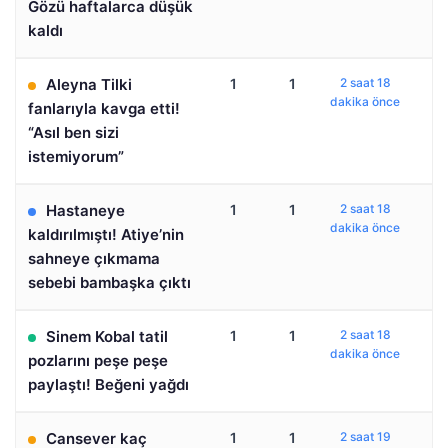
Gözü haftalarca düşük
kaldı
Aleyna Tilki
1
1
2 saat 18
dakika önce
fanlarıyla kavga etti!
“Asıl ben sizi
istemiyorum”
Hastaneye
1
1
2 saat 18
dakika önce
kaldırılmıştı! Atiye’nin
sahneye çıkmama
sebebi bambaşka çıktı
Sinem Kobal tatil
1
1
2 saat 18
dakika önce
pozlarını peşe peşe
paylaştı! Beğeni yağdı
Cansever kaç
1
1
2 saat 19