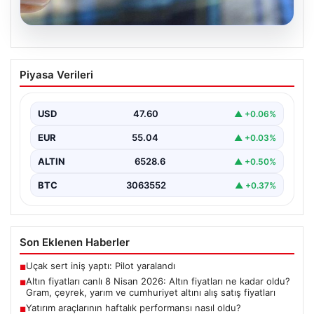
05.08.2026
Altın fiyatları canlı 8 Nisan 2026: Altın
Piyasa Verileri
fiyatları ne kadar oldu? Gram, çeyrek,
yarım ve cumhuriyet altını alış satış
fiyatları
USD
47.60
▲ +0.06%
{ "title": "8 Nisan 2026 Altın Fiyatları Canlı Takip: Gram,
EUR
55.04
▲ +0.03%
Çeyrek ve Cumhuriyet Altını…
ALTIN
6528.6
▲ +0.50%
BTC
3063552
▲ +0.37%
Son Eklenen Haberler
Uçak sert iniş yaptı: Pilot yaralandı
■
Altın fiyatları canlı 8 Nisan 2026: Altın fiyatları ne kadar oldu?
■
Gram, çeyrek, yarım ve cumhuriyet altını alış satış fiyatları
Yatırım araçlarının haftalık performansı nasıl oldu?
■