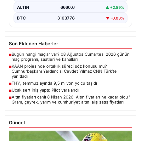
ALTIN
6660.6
▲ +2.59%
BTC
3103778
▼ -0.03%
Son Eklenen Haberler
Bugün hangi maçlar var? 08 Ağustos Cumartesi 2026 günün
■
maç programı, saatleri ve kanalları
KAAN projesinde ortaklık süreci söz konusu mu?
■
Cumhurbaşkanı Yardımcısı Cevdet Yılmaz CNN Türk’te
yanıtladı
THY, temmuz ayında 9,5 milyon yolcu taşıdı
■
Uçak sert iniş yaptı: Pilot yaralandı
■
Altın fiyatları canlı 8 Nisan 2026: Altın fiyatları ne kadar oldu?
■
Gram, çeyrek, yarım ve cumhuriyet altını alış satış fiyatları
Güncel