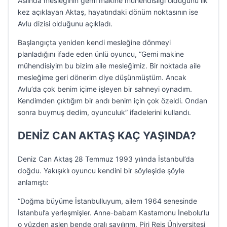
Aslında mesleğinin gemi makine mühendisliği olduğunu ilk
kez açıklayan Aktaş, hayatındaki dönüm noktasının ise
Avlu dizisi olduğunu açıkladı.
Başlangıçta yeniden kendi mesleğine dönmeyi
planladığını ifade eden ünlü oyuncu, “Gemi makine
mühendisiyim bu bizim aile mesleğimiz. Bir noktada aile
mesleğime geri dönerim diye düşünmüştüm. Ancak
Avlu’da çok benim içime işleyen bir sahneyi oynadım.
Kendimden çıktığım bir andı benim için çok özeldi. Ondan
sonra buymuş dedim, oyunculuk” ifadelerini kullandı.
DENİZ CAN AKTAŞ KAÇ YAŞINDA?
Deniz Can Aktaş 28 Temmuz 1993 yılında İstanbul’da
doğdu. Yakışıklı oyuncu kendini bir söyleşide şöyle
anlamıştı:
“Doğma büyüme İstanbulluyum, ailem 1964 senesinde
İstanbul’a yerleşmişler. Anne-babam Kastamonu İnebolu’lu
o yüzden aslen bende oralı sayılırım. Piri Reis Üniversitesi