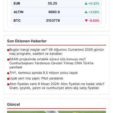
EUR
55.25
▲ +0.32%
Ortak…
ALTIN
6660.6
▲ +2.59%
BTC
3103778
▼ -0.03%
Son Eklenen Haberler
Bugün hangi maçlar var? 08 Ağustos Cumartesi 2026 günün
■
maç programı, saatleri ve kanalları
KAAN projesinde ortaklık süreci söz konusu mu?
■
Cumhurbaşkanı Yardımcısı Cevdet Yılmaz CNN Türk’te
yanıtladı
THY, temmuz ayında 9,5 milyon yolcu taşıdı
■
Uçak sert iniş yaptı: Pilot yaralandı
■
Altın fiyatları canlı 8 Nisan 2026: Altın fiyatları ne kadar oldu?
■
Gram, çeyrek, yarım ve cumhuriyet altını alış satış fiyatları
Güncel