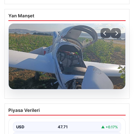
Yan Manşet
06.08.2026
Uçak sert iniş yaptı: Pilot yaralandı
Piyasa Verileri
USD
47.71
▲ +0.17%