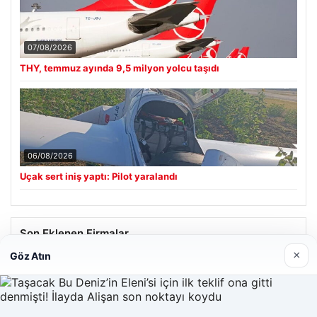
07/08/2026
THY, temmuz ayında 9,5 milyon yolcu taşıdı
06/08/2026
Uçak sert iniş yaptı: Pilot yaralandı
Son Eklenen Firmalar
×
Göz Atın
Hastaş Beton
26/05/2026