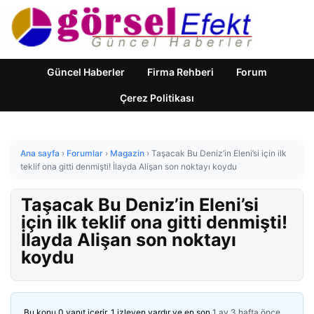
Güncel Haberler
Firma Rehberi
Forum
Çerez Politikası
Ana sayfa
›
Forumlar
›
Magazin
›
Taşacak Bu Deniz’in Eleni’si için ilk
teklif ona gitti denmişti! İlayda Alişan son noktayı koydu
Taşacak Bu Deniz’in Eleni’si
için ilk teklif ona gitti denmişti!
İlayda Alişan son noktayı
koydu
Bu konu 0 yanıt içerir, 1 izleyen vardır ve en son
1 ay 3 hafta önce