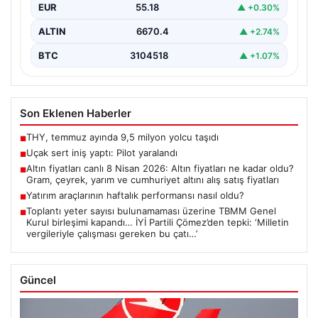
EUR
55.18
▲ +0.30%
ALTIN
6670.4
▲ +2.74%
BTC
3104518
▲ +1.07%
Son Eklenen Haberler
THY, temmuz ayında 9,5 milyon yolcu taşıdı
■
Uçak sert iniş yaptı: Pilot yaralandı
■
Altın fiyatları canlı 8 Nisan 2026: Altın fiyatları ne kadar oldu?
■
Gram, çeyrek, yarım ve cumhuriyet altını alış satış fiyatları
Yatırım araçlarının haftalık performansı nasıl oldu?
■
Toplantı yeter sayısı bulunamaması üzerine TBMM Genel
■
Kurul birleşimi kapandı… İYİ Partili Çömez’den tepki: ‘Milletin
vergileriyle çalışması gereken bu çatı…’
Güncel