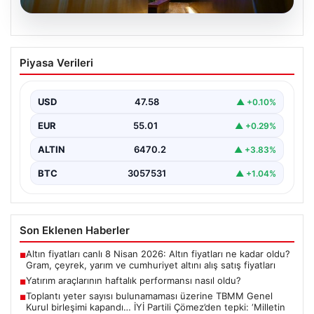
05.08.2026
Yatırım araçlarının haftalık performansı
Piyasa Verileri
nasıl oldu?
Borsa İstanbul'da işlem gören hisse senetleri, haftalık
bazda ortalama yüzde 0,27 değer kaybederken,
USD
47.58
▲ +0.10%
altının…
EUR
55.01
▲ +0.29%
ALTIN
6470.2
▲ +3.83%
BTC
3057531
▲ +1.04%
Son Eklenen Haberler
Altın fiyatları canlı 8 Nisan 2026: Altın fiyatları ne kadar oldu?
■
Gram, çeyrek, yarım ve cumhuriyet altını alış satış fiyatları
Yatırım araçlarının haftalık performansı nasıl oldu?
■
Toplantı yeter sayısı bulunamaması üzerine TBMM Genel
■
Kurul birleşimi kapandı… İYİ Partili Çömez’den tepki: ‘Milletin