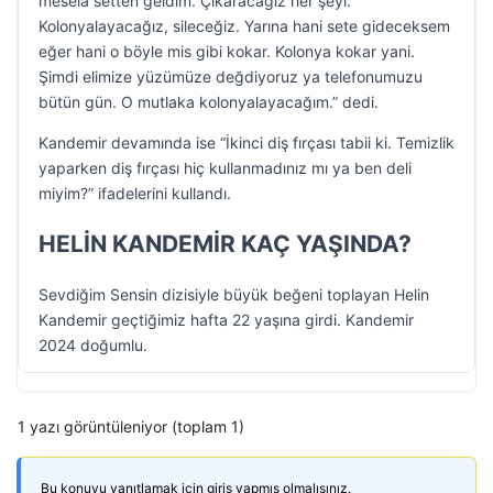
mesela setten geldim. Çıkaracağız her şeyi.
Kolonyalayacağız, sileceğiz. Yarına hani sete gideceksem
eğer hani o böyle mis gibi kokar. Kolonya kokar yani.
Şimdi elimize yüzümüze değdiyoruz ya telefonumuzu
bütün gün. O mutlaka kolonyalayacağım.” dedi.
Kandemir devamında ise “İkinci diş fırçası tabii ki. Temizlik
yaparken diş fırçası hiç kullanmadınız mı ya ben deli
miyim?” ifadelerini kullandı.
HELİN KANDEMİR KAÇ YAŞINDA?
Sevdiğim Sensin dizisiyle büyük beğeni toplayan Helin
Kandemir geçtiğimiz hafta 22 yaşına girdi. Kandemir
2024 doğumlu.
1 yazı görüntüleniyor (toplam 1)
Bu konuyu yanıtlamak için giriş yapmış olmalısınız.