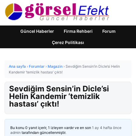
Güncel Haberler
Firma Rehberi
Forum
Çerez Politikası
Ana sayfa
›
Forumlar
›
Magazin
›
Sevdiğim Sensin’in Dicle’si Helin
Kandemir ‘temizlik hastası’ çıktı!
Sevdiğim Sensin’in Dicle’si
Helin Kandemir ‘temizlik
hastası’ çıktı!
Bu konu 0 yanıt içerir, 1 izleyen vardır ve en son
1 ay 4 hafta önce
admin
tarafından güncellenmiştir.