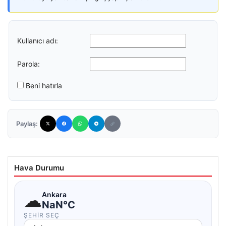
Kullanıcı adı:
Parola:
Beni hatırla
Paylaş:
Hava Durumu
☁
Ankara
NaN°C
ŞEHIR SEÇ