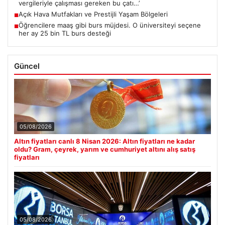
vergileriyle çalışması gereken bu çatı…’
Açık Hava Mutfakları ve Prestijli Yaşam Bölgeleri
■
Öğrencilere maaş gibi burs müjdesi. O üniversiteyi seçene
■
her ay 25 bin TL burs desteği
Güncel
05/08/2026
Altın fiyatları canlı 8 Nisan 2026: Altın fiyatları ne kadar
oldu? Gram, çeyrek, yarım ve cumhuriyet altını alış satış
fiyatları
05/08/2026