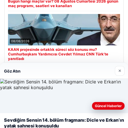
Bugün hangi maçlar var? 08 Ağustos Cumartesi 2026 günün
maç programı, saatleri ve kanalları
08/08/2026
KAAN projesinde ortaklık süreci söz konusu mu?
Cumhurbaşkanı Yardımcısı Cevdet Yılmaz CNN Türk’te
yanıtladı
×
Göz Atın
Son Eklenen Firmalar
Web sitemizi nasıl kullandığınızı daha iyi anlayabilmek,
Güncel Haberler
deneyiminizi kişiselleştirmek ve geliştirmek amacıyla çerezler
kullanıyoruz.
Çerez Politikamız
Sevdiğim Sensin 14. bölüm fragmanı: Dicle ve Erkan’ın
yatak sahnesi konuşuldu
Reddet
Kabul Et