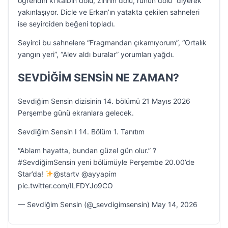
öğrendin ki kalbin dolu, zihnin dolu, ruhun dolu” diyerek
yakınlaşıyor. Dicle ve Erkan’ın yatakta çekilen sahneleri
ise seyirciden beğeni topladı.
Seyirci bu sahnelere “Fragmandan çıkamıyorum”, “Ortalık
yangın yeri”, “Alev aldı buralar” yorumları yağdı.
SEVDİĞİM SENSİN NE ZAMAN?
Sevdiğim Sensin dizisinin 14. bölümü 21 Mayıs 2026
Perşembe günü ekranlara gelecek.
Sevdiğim Sensin I 14. Bölüm 1. Tanıtım
“Ablam hayatta, bundan güzel gün olur.” ?
#SevdiğimSensin yeni bölümüyle Perşembe 20.00’de
Star’da!
@startv @ayyapim
pic.twitter.com/ILFDYJo9CO
— Sevdiğim Sensin (@_sevdigimsensin) May 14, 2026