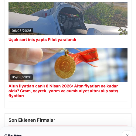
06/08/2026
Uçak sert iniş yaptı: Pilot yaralandı
05/08/2026
Altın fiyatları canlı 8 Nisan 2026: Altın fiyatları ne kadar
oldu? Gram, çeyrek, yarım ve cumhuriyet altını alış satış
fiyatları
Son Eklenen Firmalar
Hastaş Beton
×
Göz Atın