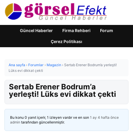
Güncel Haberler
Firma Rehberi
Forum
Çerez Politikası
Ana sayfa
›
Forumlar
›
Magazin
›
Sertab Erener Bodrum’a yerleşti!
Lüks evi dikkat çekti
Sertab Erener Bodrum’a
yerleşti! Lüks evi dikkat çekti
Bu konu 0 yanıt içerir, 1 izleyen vardır ve en son
1 ay 4 hafta önce
admin
tarafından güncellenmiştir.