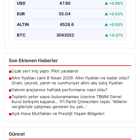
fiyatları
USD
47.60
▲ +0.06%
{ "title": "8 Nisan 2026 Altın Fiyatları Canlı Takip: Gram,
EUR
55.04
▲ +0.03%
Çeyrek ve Cumhuriyet Altını…
ALTIN
6528.6
▲ +0.50%
BTC
3063552
▲ +0.37%
Son Eklenen Haberler
Uçak sert iniş yaptı: Pilot yaralandı
■
Altın fiyatları canlı 8 Nisan 2026: Altın fiyatları ne kadar oldu?
■
Gram, çeyrek, yarım ve cumhuriyet altını alış satış fiyatları
Yatırım araçlarının haftalık performansı nasıl oldu?
■
Toplantı yeter sayısı bulunamaması üzerine TBMM Genel
■
Kurul birleşimi kapandı… İYİ Partili Çömez’den tepki: ‘Milletin
vergileriyle çalışması gereken bu çatı…’
Açık Hava Mutfakları ve Prestijli Yaşam Bölgeleri
■
Güncel