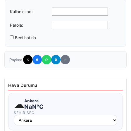
Kullanıcı adı:
Parola:
Beni hatırla
Paylaş:
Hava Durumu
☁
Ankara
NaN°C
ŞEHIR SEÇ