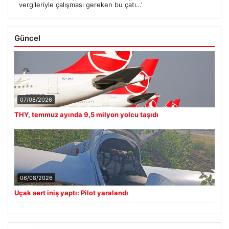
vergileriyle çalışması gereken bu çatı…’
Güncel
07/08/2026
THY, temmuz ayında 9,5 milyon yolcu taşıdı
06/08/2026
Uçak sert iniş yaptı: Pilot yaralandı