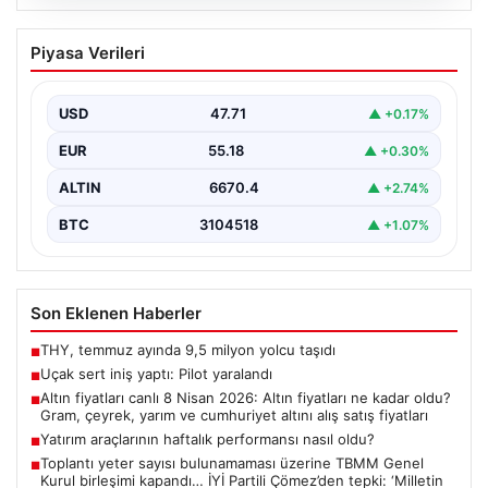
06.08.2026
Uçak sert iniş yaptı: Pilot yaralandı
Piyasa Verileri
USD
47.71
▲ +0.17%
EUR
55.18
▲ +0.30%
ALTIN
6670.4
▲ +2.74%
BTC
3104518
▲ +1.07%
Son Eklenen Haberler
THY, temmuz ayında 9,5 milyon yolcu taşıdı
■
Uçak sert iniş yaptı: Pilot yaralandı
■
Altın fiyatları canlı 8 Nisan 2026: Altın fiyatları ne kadar oldu?
■
Gram, çeyrek, yarım ve cumhuriyet altını alış satış fiyatları
Yatırım araçlarının haftalık performansı nasıl oldu?
■
Toplantı yeter sayısı bulunamaması üzerine TBMM Genel
■
Kurul birleşimi kapandı… İYİ Partili Çömez’den tepki: ‘Milletin