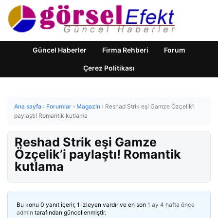
Güncel Haberler
Firma Rehberi
Forum
Çerez Politikası
Ana sayfa
›
Forumlar
›
Magazin
›
Reshad Strik eşi Gamze Özçelik’i
paylaştı! Romantik kutlama
Reshad Strik eşi Gamze
Özçelik’i paylaştı! Romantik
kutlama
Bu konu 0 yanıt içerir, 1 izleyen vardır ve en son
1 ay 4 hafta önce
admin
tarafından güncellenmiştir.