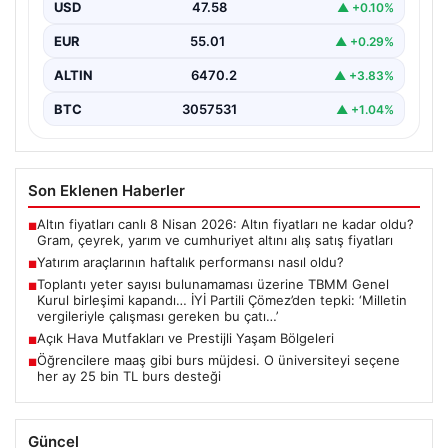
bazda ortalama yüzde 0,27 değer kaybederken,
USD
47.58
▲ +0.10%
altının…
EUR
55.01
▲ +0.29%
ALTIN
6470.2
▲ +3.83%
BTC
3057531
▲ +1.04%
Son Eklenen Haberler
Altın fiyatları canlı 8 Nisan 2026: Altın fiyatları ne kadar oldu?
■
Gram, çeyrek, yarım ve cumhuriyet altını alış satış fiyatları
Yatırım araçlarının haftalık performansı nasıl oldu?
■
Toplantı yeter sayısı bulunamaması üzerine TBMM Genel
■
Kurul birleşimi kapandı… İYİ Partili Çömez’den tepki: ‘Milletin
vergileriyle çalışması gereken bu çatı…’
Açık Hava Mutfakları ve Prestijli Yaşam Bölgeleri
■
Öğrencilere maaş gibi burs müjdesi. O üniversiteyi seçene
■
her ay 25 bin TL burs desteği
Güncel