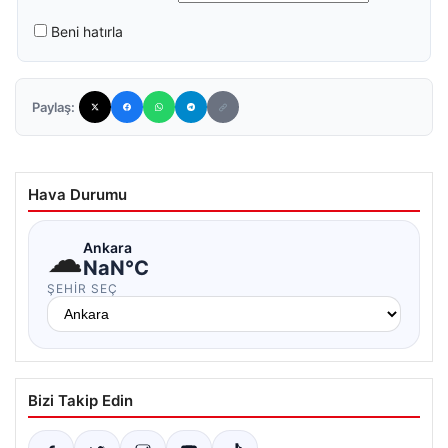
Beni hatırla
Paylaş:
Hava Durumu
☁
Ankara
NaN°C
ŞEHIR SEÇ
Bizi Takip Edin