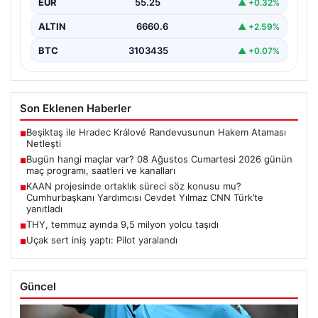
EUR
55.25
▲ +0.32%
ALTIN
6660.6
▲ +2.59%
BTC
3103435
▲ +0.07%
Son Eklenen Haberler
Beşiktaş ile Hradec Králové Randevusunun Hakem Ataması
■
Netleşti
Bugün hangi maçlar var? 08 Ağustos Cumartesi 2026 günün
■
maç programı, saatleri ve kanalları
KAAN projesinde ortaklık süreci söz konusu mu?
■
Cumhurbaşkanı Yardımcısı Cevdet Yılmaz CNN Türk’te
yanıtladı
THY, temmuz ayında 9,5 milyon yolcu taşıdı
■
Uçak sert iniş yaptı: Pilot yaralandı
■
Güncel