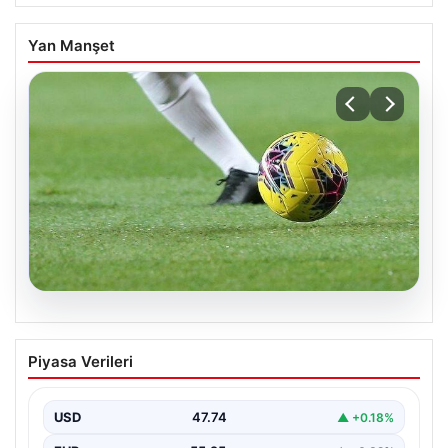
Yan Manşet
08.08.2026
Bugün hangi maçlar var? 08 Ağustos
Piyasa Verileri
Cumartesi 2026 günün maç programı,
saatleri ve kanalları
USD
47.74
▲ +0.18%