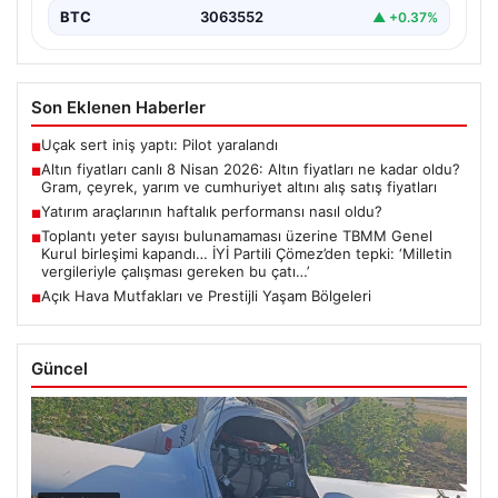
BTC
3063552
▲ +0.37%
Son Eklenen Haberler
Uçak sert iniş yaptı: Pilot yaralandı
■
Altın fiyatları canlı 8 Nisan 2026: Altın fiyatları ne kadar oldu?
■
Gram, çeyrek, yarım ve cumhuriyet altını alış satış fiyatları
Yatırım araçlarının haftalık performansı nasıl oldu?
■
Toplantı yeter sayısı bulunamaması üzerine TBMM Genel
■
Kurul birleşimi kapandı… İYİ Partili Çömez’den tepki: ‘Milletin
vergileriyle çalışması gereken bu çatı…’
Açık Hava Mutfakları ve Prestijli Yaşam Bölgeleri
■
Güncel