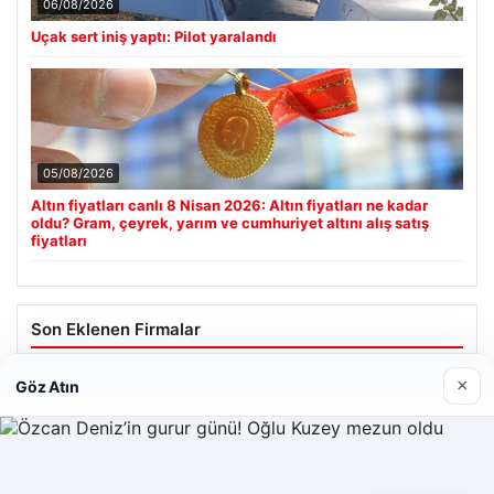
06/08/2026
Uçak sert iniş yaptı: Pilot yaralandı
05/08/2026
Altın fiyatları canlı 8 Nisan 2026: Altın fiyatları ne kadar
oldu? Gram, çeyrek, yarım ve cumhuriyet altını alış satış
fiyatları
Son Eklenen Firmalar
Hastaş Beton
×
Göz Atın
26/05/2026