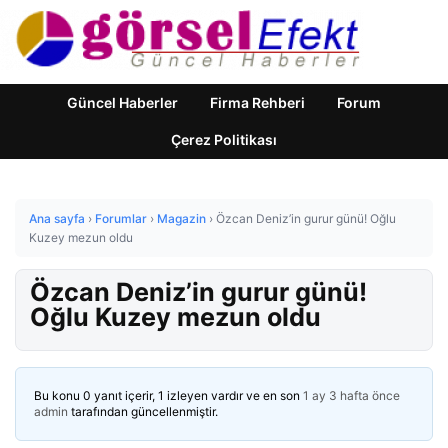
Güncel Haberler
Firma Rehberi
Forum
Çerez Politikası
Ana sayfa
›
Forumlar
›
Magazin
›
Özcan Deniz’in gurur günü! Oğlu
Kuzey mezun oldu
Özcan Deniz’in gurur günü!
Oğlu Kuzey mezun oldu
Bu konu 0 yanıt içerir, 1 izleyen vardır ve en son
1 ay 3 hafta önce
admin
tarafından güncellenmiştir.