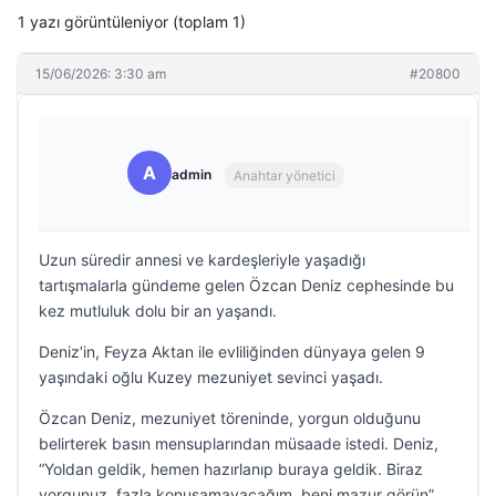
1 yazı görüntüleniyor (toplam 1)
15/06/2026: 3:30 am
#20800
A
admin
Anahtar yönetici
Uzun süredir annesi ve kardeşleriyle yaşadığı
tartışmalarla gündeme gelen Özcan Deniz cephesinde bu
kez mutluluk dolu bir an yaşandı.
Deniz’in, Feyza Aktan ile evliliğinden dünyaya gelen 9
yaşındaki oğlu Kuzey mezuniyet sevinci yaşadı.
Özcan Deniz, mezuniyet töreninde, yorgun olduğunu
belirterek basın mensuplarından müsaade istedi. Deniz,
“Yoldan geldik, hemen hazırlanıp buraya geldik. Biraz
yorgunuz, fazla konuşamayacağım, beni mazur görün”