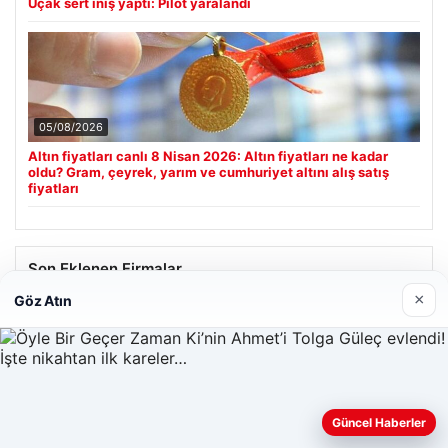
Uçak sert iniş yaptı: Pilot yaralandı
05/08/2026
Altın fiyatları canlı 8 Nisan 2026: Altın fiyatları ne kadar
oldu? Gram, çeyrek, yarım ve cumhuriyet altını alış satış
fiyatları
Son Eklenen Firmalar
×
Göz Atın
Hastaş Beton
26/05/2026
Web sitemizi nasıl kullandığınızı daha iyi anlayabilmek,
Güncel Haberler
deneyiminizi kişiselleştirmek ve geliştirmek amacıyla çerezler