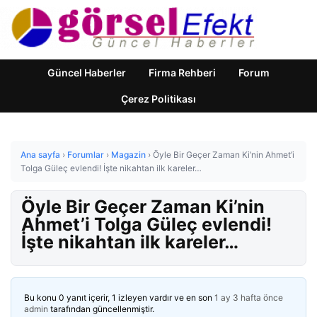
Güncel Haberler
Firma Rehberi
Forum
Çerez Politikası
Ana sayfa
›
Forumlar
›
Magazin
›
Öyle Bir Geçer Zaman Ki’nin Ahmet’i
Tolga Güleç evlendi! İşte nikahtan ilk kareler…
Öyle Bir Geçer Zaman Ki’nin
Ahmet’i Tolga Güleç evlendi!
İşte nikahtan ilk kareler…
Bu konu 0 yanıt içerir, 1 izleyen vardır ve en son
1 ay 3 hafta önce
admin
tarafından güncellenmiştir.