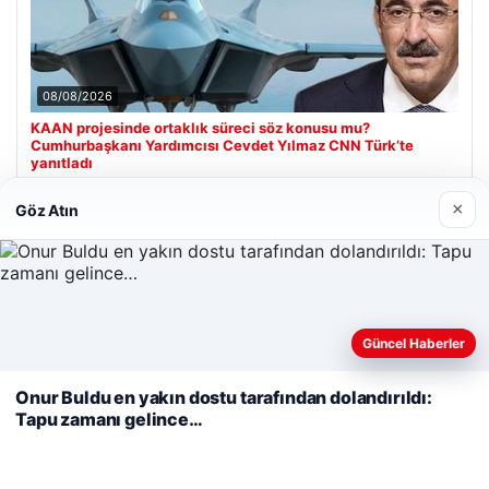
08/08/2026
KAAN projesinde ortaklık süreci söz konusu mu?
Cumhurbaşkanı Yardımcısı Cevdet Yılmaz CNN Türk’te
yanıtladı
×
Göz Atın
Son Eklenen Firmalar
Hastaş Beton
26/05/2026
Web sitemizi nasıl kullandığınızı daha iyi anlayabilmek,
Güncel Haberler
deneyiminizi kişiselleştirmek ve geliştirmek amacıyla çerezler
kullanıyoruz.
Çerez Politikamız
Onur Buldu en yakın dostu tarafından dolandırıldı:
Tapu zamanı gelince…
Reddet
Kabul Et