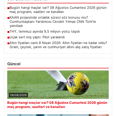
Bugün hangi maçlar var? 08 Ağustos Cumartesi 2026 günün
■
maç programı, saatleri ve kanalları
KAAN projesinde ortaklık süreci söz konusu mu?
■
Cumhurbaşkanı Yardımcısı Cevdet Yılmaz CNN Türk’te
yanıtladı
THY, temmuz ayında 9,5 milyon yolcu taşıdı
■
Uçak sert iniş yaptı: Pilot yaralandı
■
Altın fiyatları canlı 8 Nisan 2026: Altın fiyatları ne kadar oldu?
■
Gram, çeyrek, yarım ve cumhuriyet altını alış satış fiyatları
Güncel
08/08/2026
Bugün hangi maçlar var? 08 Ağustos Cumartesi 2026 günün
maç programı, saatleri ve kanalları