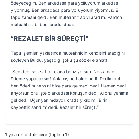
ödeyeceğim. Ben arkadaşa para yolluyorum arkadaş
yiyormuş. Ben arkadaşa para yolluyorum yiyormuş. E
tapu zamanı geldi. Ben müteahhit abiyi aradım. Pardon
müteahhit abi beni aradı.” dedi.
“REZALET BİR SÜREÇTİ”
Tapu işlemleri yaklaşınca müteahhidin kendisini aradığını
söyleyen Buldu, yaşadığı şoku şu sözlerle anlattı:
“Sen dedi sen saf bir olana benziyorsun. Ne zaman
ödeme yapacaksın? Anlamış herhalde herif. Dedim abi
ben ödedim hepsini bize para gelmedi dedi. Hemen dedi
arıyorsun onu işte o arkadaşı konuşun dedi. Al onu yanıma
gel dedi. Uğur yanımdaydı, orada yıkıldım. ‘Birini
kaybettik sandım’ dedi. Rezalet bir süreçti.”
1 yazı görüntüleniyor (toplam 1)