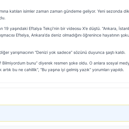
mına katılan isimler zaman zaman gündeme geliyor. Yeni sezonda di
ldu.
 19 yaşındaki Eftalya Tekçi’nin bir videosu X’e düştü. “Ankara, İstan
ışmacısı Eftelya, Ankara’da deniz olmadığını öğrenince hayatının şok
 diğer yarışmacının “Denizi yok sadece” sözünü duyunca şaştı kaldı.
n? Bilmiyordum bunu” diyerek resmen şoke oldu. O anlara sosyal me
 artık bu ne cahillik”, “Bu yaşına iyi gelmiş yazık” yorumları yapıldı.