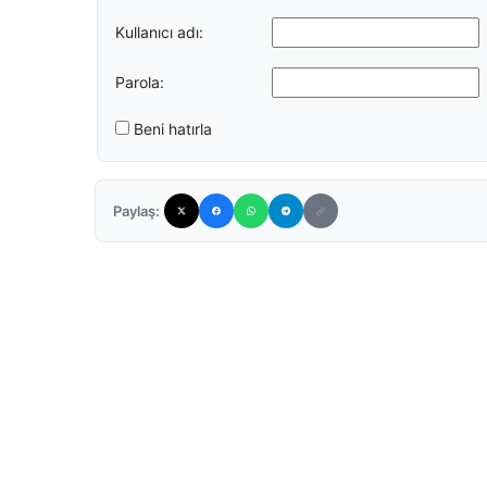
Kullanıcı adı:
Parola:
Beni hatırla
Paylaş: