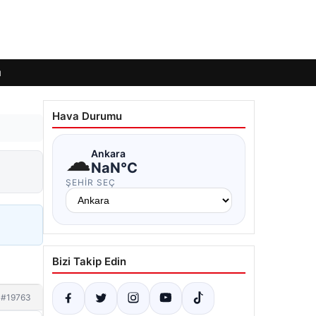
ı
Hava Durumu
☁
Ankara
NaN°C
ŞEHIR SEÇ
Bizi Takip Edin
#19763