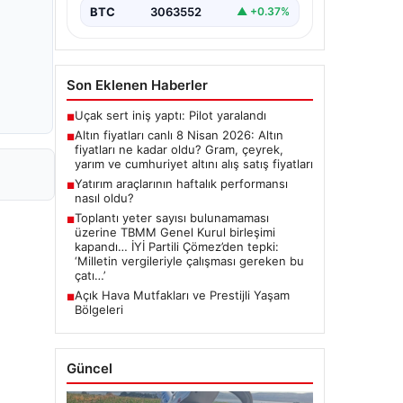
BTC
3063552
▲ +0.37%
Son Eklenen Haberler
Uçak sert iniş yaptı: Pilot yaralandı
■
Altın fiyatları canlı 8 Nisan 2026: Altın
■
fiyatları ne kadar oldu? Gram, çeyrek,
yarım ve cumhuriyet altını alış satış fiyatları
Yatırım araçlarının haftalık performansı
■
nasıl oldu?
Toplantı yeter sayısı bulunamaması
■
üzerine TBMM Genel Kurul birleşimi
kapandı… İYİ Partili Çömez’den tepki:
‘Milletin vergileriyle çalışması gereken bu
çatı…’
Açık Hava Mutfakları ve Prestijli Yaşam
■
Bölgeleri
Güncel