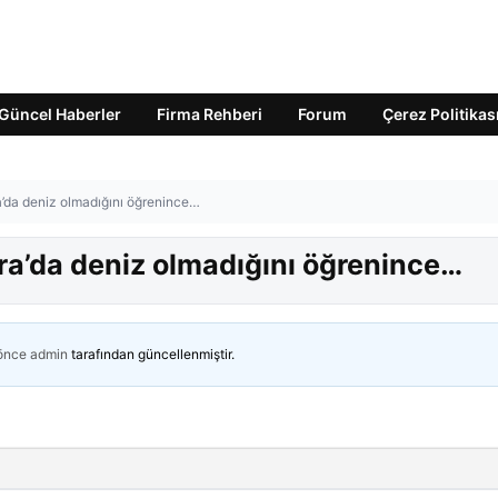
Güncel Haberler
Firma Rehberi
Forum
Çerez Politikas
a’da deniz olmadığını öğrenince…
ra’da deniz olmadığını öğrenince…
 önce
admin
tarafından güncellenmiştir.