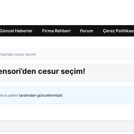
Güncel Haberler
Firma Rehberi
Forum
Çerez Politikas
sori’den cesur seçim!
ensori’den cesur seçim!
 önce
admin
tarafından güncellenmiştir.