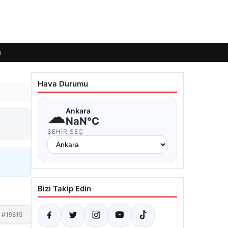
ı
Hava Durumu
☁
Ankara
NaN°C
ŞEHIR SEÇ
Bizi Takip Edin
#19815