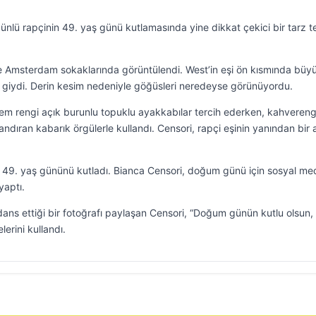
ünlü rapçinin 49. yaş günü kutlamasında yine dikkat çekici bir tarz t
tle Amsterdam sokaklarında görüntülendi. West’in eşi ön kısmında büyü
um giydi. Derin kesim nedeniyle göğüsleri neredeyse görünüyordu.
krem rengi açık burunlu topuklu ayakkabılar tercih ederken, kahvereng
i andıran kabarık örgülerle kullandı. Censori, rapçi eşinin yanından bir 
 49. yaş gününü kutladı. Bianca Censori, doğum günü için sosyal m
yaptı.
ans ettiği bir fotoğrafı paylaşan Censori, “Doğum günün kutlu olsun,
erini kullandı.