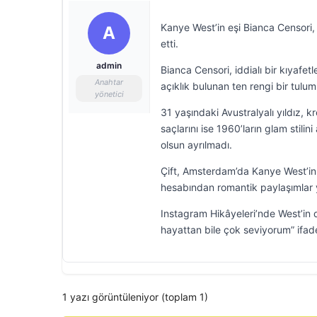
Kanye West’in eşi Bianca Censori, 
A
etti.
admin
Bianca Censori, iddialı bir kıyafe
Anahtar
açıklık bulunan ten rengi bir tul
yönetici
31 yaşındaki Avustralyalı yıldız, 
saçlarını ise 1960’ların glam stilin
olsun ayrılmadı.
Çift, Amsterdam’da Kanye West’in
hesabından romantik paylaşımlar 
Instagram Hikâyeleri’nde West’in d
hayattan bile çok seviyorum” ifadel
1 yazı görüntüleniyor (toplam 1)