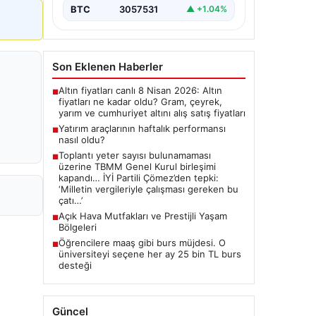
BTC
3057531
▲ +1.04%
Son Eklenen Haberler
Altın fiyatları canlı 8 Nisan 2026: Altın
■
fiyatları ne kadar oldu? Gram, çeyrek,
yarım ve cumhuriyet altını alış satış fiyatları
Yatırım araçlarının haftalık performansı
■
nasıl oldu?
Toplantı yeter sayısı bulunamaması
■
üzerine TBMM Genel Kurul birleşimi
kapandı… İYİ Partili Çömez’den tepki:
‘Milletin vergileriyle çalışması gereken bu
çatı…’
Açık Hava Mutfakları ve Prestijli Yaşam
■
Bölgeleri
Öğrencilere maaş gibi burs müjdesi. O
■
üniversiteyi seçene her ay 25 bin TL burs
desteği
Güncel