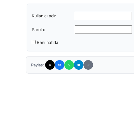
Kullanıcı adı:
Parola:
Beni hatırla
Paylaş: