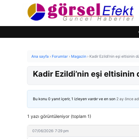
Ana sayfa
›
Forumlar
›
Magazin
›
Kadir Ezildi’nin eşi eltisini
Kadir Ezildi’nin eşi eltisin
Bu konu 0 yanıt içerir, 1 izleyen vardır ve en son
2 ay önce
ad
1 yazı görüntüleniyor (toplam 1)
07/06/2026: 7:29 pm