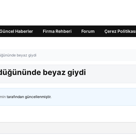
Güncel Haberler
Firma Rehberi
Forum
Çerez Politikas
n düğününde beyaz giydi
in düğününde beyaz giydi
min
tarafından güncellenmiştir.