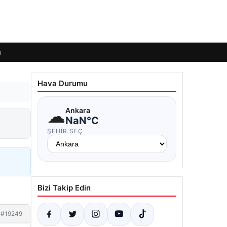
ı
Hava Durumu
☁
Ankara
NaN°C
ŞEHIR SEÇ
Bizi Takip Edin
#19249