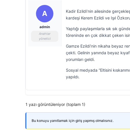
Kadir Ezildi’nin ailesinde gerçekl
A
kardeşi Kerem Ezildi ve Işıl Özkor
admin
Yaptığı paylaşımlarla sık sık gün
Anahtar
töreninde en çok dikkat çeken isim
yönetici
Gamze Ezildi’nin nikaha beyaz renkl
çekti. Gelinin yanında beyaz kıyaf
yorumları geldi.
Sosyal medyada “Eltisini kıskanmış
yapıldı.
1 yazı görüntüleniyor (toplam 1)
Bu konuyu yanıtlamak için giriş yapmış olmalısınız.