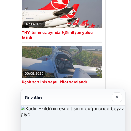
07/08/2026
THY, temmuz ayında 9,5 milyon yolcu
taşıdı
06/08/2026
Uçak sert iniş yaptı: Pilot yaralandı
×
Göz Atın
Son Eklenen Firmalar
Hastaş Beton
26/05/2026