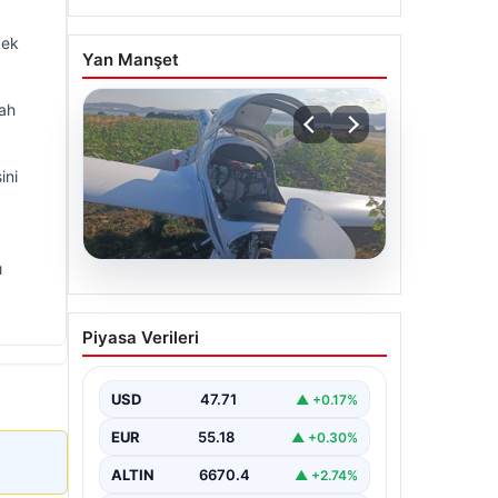
kek
Yan Manşet
kah
ini
ı
06.08.2026
Uçak sert iniş yaptı: Pilot
Piyasa Verileri
yaralandı
USD
47.71
▲ +0.17%
EUR
55.18
▲ +0.30%
ALTIN
6670.4
▲ +2.74%