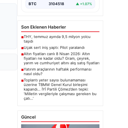
BTC
3104518
▲ +1.07%
Son Eklenen Haberler
THY, temmuz ayında 9,5 milyon yolcu
■
taşıdı
Uçak sert iniş yaptı: Pilot yaralandı
■
Altın fiyatları canlı 8 Nisan 2026: Altın
■
fiyatları ne kadar oldu? Gram, çeyrek,
yarım ve cumhuriyet altını alış satış fiyatları
Yatırım araçlarının haftalık performansı
■
nasıl oldu?
Toplantı yeter sayısı bulunamaması
■
üzerine TBMM Genel Kurul birleşimi
kapandı… İYİ Partili Çömez’den tepki:
‘Milletin vergileriyle çalışması gereken bu
çatı…’
Güncel