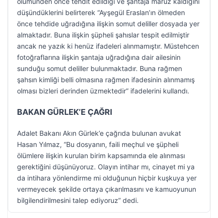
ölümünden önce tehdit edildiği ve şantaja maruz kaldığını
düşündüklerini belirterek “Ayşegül Eraslan’ın ölmeden
önce tehdide uğradığına ilişkin somut deliller dosyada yer
almaktadır. Buna ilişkin şüpheli şahıslar tespit edilmiştir
ancak ne yazık ki henüz ifadeleri alınmamıştır. Müstehcen
fotoğraflarına ilişkin şantaja uğradığına dair ailesinin
sunduğu somut deliller bulunmaktadır. Buna rağmen
şahsın kimliği belli olmasına rağmen ifadesinin alınmamış
olması bizleri derinden üzmektedir” ifadelerini kullandı.
BAKAN GÜRLEK’E ÇAĞRI
Adalet Bakanı Akın Gürlek’e çağrıda bulunan avukat
Hasan Yılmaz, “Bu dosyanın, faili meçhul ve şüpheli
ölümlere ilişkin kurulan birim kapsamında ele alınması
gerektiğini düşünüyoruz. Olayın intihar mı, cinayet mi ya
da intihara yönlendirme mi olduğunun hiçbir kuşkuya yer
vermeyecek şekilde ortaya çıkarılmasını ve kamuoyunun
bilgilendirilmesini talep ediyoruz” dedi.