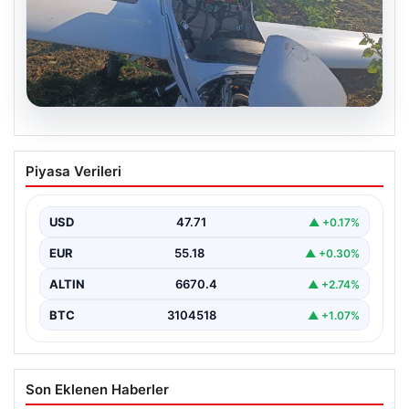
06.08.2026
Uçak sert iniş yaptı: Pilot yaralandı
Piyasa Verileri
USD
47.71
▲ +0.17%
EUR
55.18
▲ +0.30%
ALTIN
6670.4
▲ +2.74%
BTC
3104518
▲ +1.07%
Son Eklenen Haberler