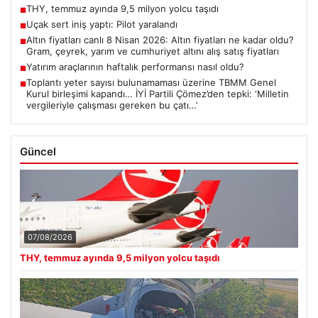
THY, temmuz ayında 9,5 milyon yolcu taşıdı
■
Uçak sert iniş yaptı: Pilot yaralandı
■
Altın fiyatları canlı 8 Nisan 2026: Altın fiyatları ne kadar oldu?
■
Gram, çeyrek, yarım ve cumhuriyet altını alış satış fiyatları
Yatırım araçlarının haftalık performansı nasıl oldu?
■
Toplantı yeter sayısı bulunamaması üzerine TBMM Genel
■
Kurul birleşimi kapandı… İYİ Partili Çömez’den tepki: ‘Milletin
vergileriyle çalışması gereken bu çatı…’
Güncel
07/08/2026
THY, temmuz ayında 9,5 milyon yolcu taşıdı