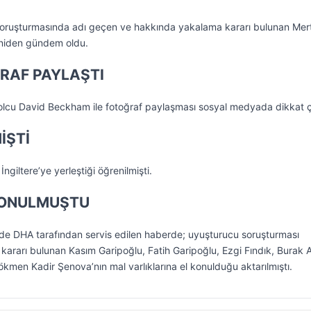
soruşturmasında adı geçen ve hakkında yakalama kararı bulunan Mer
yeniden gündem oldu.
RAF PAYLAŞTI
tbolcu David Beckham ile fotoğraf paylaşması sosyal medyada dikkat ç
İŞTİ
 İngiltere’ye yerleştiği öğrenilmişti.
KONULMUŞTU
nde DHA tarafından servis edilen haberde; uyuşturucu soruşturması
rarı bulunan Kasım Garipoğlu, Fatih Garipoğlu, Ezgi Fındık, Burak A
kmen Kadir Şenova’nın mal varlıklarına el konulduğu aktarılmıştı.