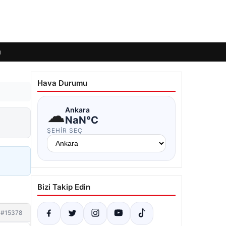
ı
Hava Durumu
☁
Ankara
NaN°C
ŞEHIR SEÇ
Bizi Takip Edin
#15378