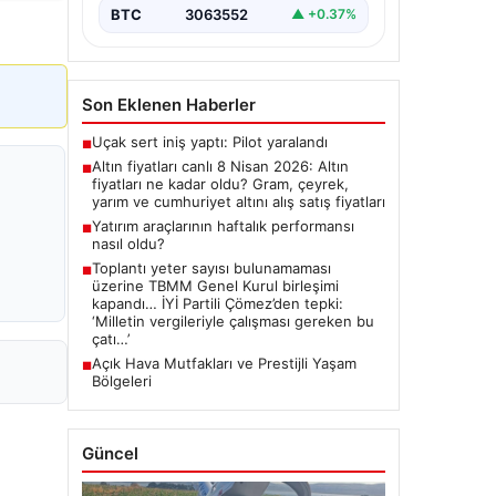
BTC
3063552
▲ +0.37%
Son Eklenen Haberler
Uçak sert iniş yaptı: Pilot yaralandı
■
Altın fiyatları canlı 8 Nisan 2026: Altın
■
fiyatları ne kadar oldu? Gram, çeyrek,
yarım ve cumhuriyet altını alış satış fiyatları
Yatırım araçlarının haftalık performansı
■
nasıl oldu?
Toplantı yeter sayısı bulunamaması
■
üzerine TBMM Genel Kurul birleşimi
kapandı… İYİ Partili Çömez’den tepki:
‘Milletin vergileriyle çalışması gereken bu
çatı…’
Açık Hava Mutfakları ve Prestijli Yaşam
■
Bölgeleri
Güncel