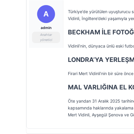
Türkiye’de yürütülen uyuşturucu 
A
Vidinli, İngiltere’deki yaşamıyla 
admin
BECKHAM İLE FOTOĞ
Anahtar
yönetici
Vidinli’nin, dünyaca ünlü eski fu
LONDRA’YA YERLEŞM
Firari Mert Vidinli’nin bir süre önce
MAL VARLIĞINA EL 
Öte yandan 31 Aralık 2025 tarihi
kapsamında haklarında yakalama ka
Mert Vidinli, Ayşegül Şenova ve Gö