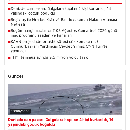
Denizde can pazarı: Dalgalara kapılan 2 kişi kurtarıldı, 14
■
yaşındaki çocuk boğuldu
Beşiktaş ile Hradec Králové Randevusunun Hakem Ataması
■
Netleşti
Bugün hangi maçlar var? 08 Ağustos Cumartesi 2026 günün
■
maç programı, saatleri ve kanalları
KAAN projesinde ortaklık süreci söz konusu mu?
■
Cumhurbaşkanı Yardımcısı Cevdet Yılmaz CNN Türk’te
yanıtladı
THY, temmuz ayında 9,5 milyon yolcu taşıdı
■
Güncel
10/08/2026
Denizde can pazarı: Dalgalara kapılan 2 kişi kurtarıldı, 14
yaşındaki çocuk boğuldu