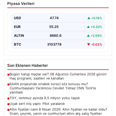
Piyasa Verileri
konusu mu? Cumhurbaşkanı Yardımcısı
Cevdet Yılmaz CNN Türk’te yanıtladı
USD
47.74
▲ +0.18%
Cumhurbaşkanı Yardımcısı Cevdet Yılmaz, CNN Türk
canlı yayınında gündeme ilişkin soruları yanıtladı. Mekke
EUR
55.25
▲ +0.32%
Ortak…
ALTIN
6660.6
▲ +2.59%
BTC
3103778
▼ -0.03%
Son Eklenen Haberler
Bugün hangi maçlar var? 08 Ağustos Cumartesi 2026 günün
■
maç programı, saatleri ve kanalları
KAAN projesinde ortaklık süreci söz konusu mu?
■
Cumhurbaşkanı Yardımcısı Cevdet Yılmaz CNN Türk’te
yanıtladı
THY, temmuz ayında 9,5 milyon yolcu taşıdı
■
Uçak sert iniş yaptı: Pilot yaralandı
■
Altın fiyatları canlı 8 Nisan 2026: Altın fiyatları ne kadar oldu?
■
Gram, çeyrek, yarım ve cumhuriyet altını alış satış fiyatları