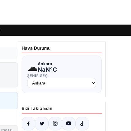
ı
Hava Durumu
☁
Ankara
NaN°C
ŞEHIR SEÇ
Bizi Takip Edin
#20511