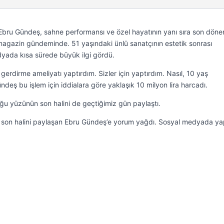
 Ebru Gündeş, sahne performansı ve özel hayatının yanı sıra son dön
magazin gündeminde. 51 yaşındaki ünlü sanatçının estetik sonrası
edyada kısa sürede büyük ilgi gördü.
rdirme ameliyatı yaptırdım. Sizler için yaptırdım. Nasıl, 10 yaş
eş bu işlem için iddialara göre yaklaşık 10 milyon lira harcadı.
u yüzünün son halini de geçtiğimiz gün paylaştı.
a son halini paylaşan Ebru Gündeş’e yorum yağdı. Sosyal medyada ya