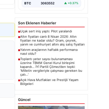
BTC
3063552
▲ +0.37%
Son Eklenen Haberler
Uçak sert iniş yaptı: Pilot yaralandı
■
Altın fiyatları canlı 8 Nisan 2026: Altın
■
fiyatları ne kadar oldu? Gram, çeyrek,
yarım ve cumhuriyet altını alış satış fiyatları
Yatırım araçlarının haftalık performansı
■
nasıl oldu?
Toplantı yeter sayısı bulunamaması
■
üzerine TBMM Genel Kurul birleşimi
kapandı… İYİ Partili Çömez’den tepki:
‘Milletin vergileriyle çalışması gereken bu
çatı…’
Açık Hava Mutfakları ve Prestijli Yaşam
■
Bölgeleri
Güncel