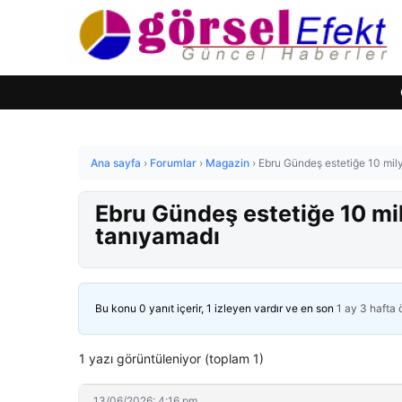
Ana sayfa
›
Forumlar
›
Magazin
›
Ebru Gündeş estetiğe 10 mily
Ebru Gündeş estetiğe 10 mily
tanıyamadı
Bu konu 0 yanıt içerir, 1 izleyen vardır ve en son
1 ay 3 hafta
1 yazı görüntüleniyor (toplam 1)
13/06/2026: 4:16 pm