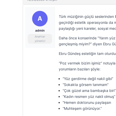
Türk müziğinin güçlü seslerinden
A
geçirdiği estetik operasyonla da 
paylaştığı yeni kareler, sosyal m
admin
Anahtar
Daha önce konserinde “Yarım yüz ge
yönetici
gençleşmiş miyim?” diyen Ebru Günd
Ebru Gündeş estetiğin tam oturduğ
“Poz vermek bizim işimiz” notuyl
yorumların bazıları şöyle:
“Yüz gerdirme değil nakil gibi”
“Sokakta görsem tanımam”
“Çok güzel ama bambaşka biri”
“Kadın resmen yüz nakli olmuş”
“Hemen doktorunu paylaşsın
“Muhteşem görünüyor.”