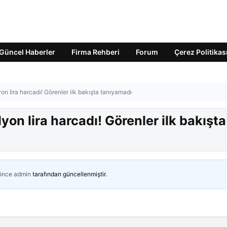
Güncel Haberler
Firma Rehberi
Forum
Çerez Politikas
on lira harcadı! Görenler ilk bakışta tanıyamadı
on lira harcadı! Görenler ilk bakışta
 önce
admin
tarafından güncellenmiştir.