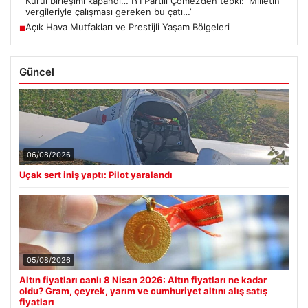
Kurul birleşimi kapandı… İYİ Partili Çömez’den tepki: ‘Milletin
vergileriyle çalışması gereken bu çatı…’
Açık Hava Mutfakları ve Prestijli Yaşam Bölgeleri
■
Güncel
06/08/2026
Uçak sert iniş yaptı: Pilot yaralandı
05/08/2026
Altın fiyatları canlı 8 Nisan 2026: Altın fiyatları ne kadar
oldu? Gram, çeyrek, yarım ve cumhuriyet altını alış satış
fiyatları