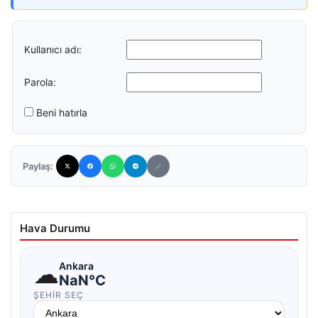
Kullanıcı adı:
Parola:
Beni hatırla
Paylaş:
Hava Durumu
☁
Ankara
NaN°C
ŞEHIR SEÇ