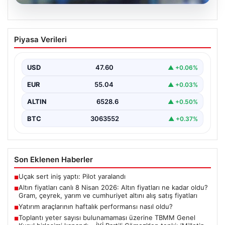
05.08.2026
Altın fiyatları canlı 8 Nisan 2026: Altın
Piyasa Verileri
fiyatları ne kadar oldu? Gram, çeyrek,
yarım ve cumhuriyet altını alış satış
fiyatları
USD
47.60
▲ +0.06%
{ "title": "8 Nisan 2026 Altın Fiyatları Canlı Takip: Gram,
EUR
55.04
▲ +0.03%
Çeyrek ve Cumhuriyet Altını…
ALTIN
6528.6
▲ +0.50%
BTC
3063552
▲ +0.37%
Son Eklenen Haberler
Uçak sert iniş yaptı: Pilot yaralandı
■
Altın fiyatları canlı 8 Nisan 2026: Altın fiyatları ne kadar oldu?
■
Gram, çeyrek, yarım ve cumhuriyet altını alış satış fiyatları
Yatırım araçlarının haftalık performansı nasıl oldu?
■
Toplantı yeter sayısı bulunamaması üzerine TBMM Genel
■