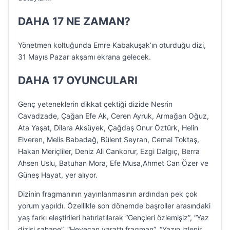
DAHA 17 NE ZAMAN?
Yönetmen koltuğunda Emre Kabakuşak’ın oturduğu dizi,
31 Mayıs Pazar akşamı ekrana gelecek.
DAHA 17 OYUNCULARI
Genç yeteneklerin dikkat çektiği dizide Nesrin
Cavadzade, Çağan Efe Ak, Ceren Ayruk, Armağan Oğuz,
Ata Yaşat, Dilara Aksüyek, Çağdaş Onur Öztürk, Helin
Elveren, Melis Babadağ, Bülent Seyran, Cemal Toktaş,
Hakan Meriçliler, Deniz Ali Cankorur, Ezgi Dalgıç, Berra
Ahsen Uslu, Batuhan Mora, Efe Musa,Ahmet Can Özer ve
Güneş Hayat, yer alıyor.
Dizinin fragmanının yayınlanmasının ardından pek çok
yorum yapıldı. Özellikle son dönemde başroller arasındaki
yaş farkı eleştirileri hatırlatılarak “Gençleri özlemişiz”, “Yaz
dizisi şahane”, “Heyecan yarattı fragman”, “Yazın izlenir