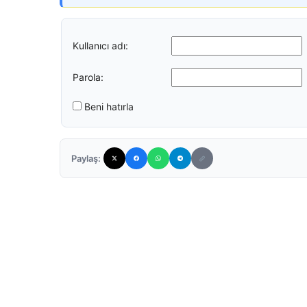
Kullanıcı adı:
Parola:
Beni hatırla
Paylaş: