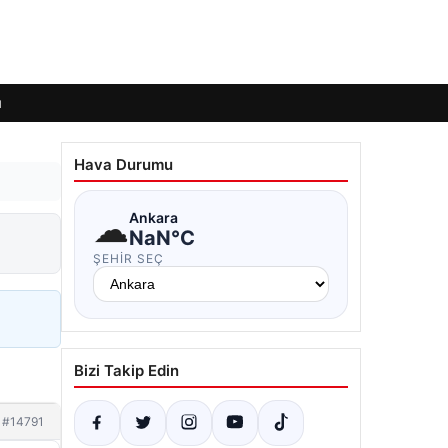
ı
Hava Durumu
☁
Ankara
NaN°C
ŞEHIR SEÇ
Bizi Takip Edin
#14791