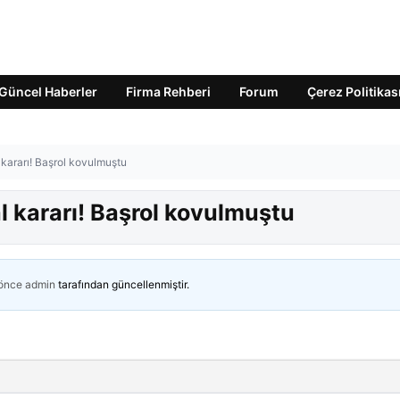
Güncel Haberler
Firma Rehberi
Forum
Çerez Politikas
 kararı! Başrol kovulmuştu
al kararı! Başrol kovulmuştu
 önce
admin
tarafından güncellenmiştir.