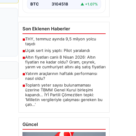
BTC
3104518
▲ +1.07%
Son Eklenen Haberler
THY, temmuz ayında 9,5 milyon yolcu
■
taşıdı
Uçak sert iniş yaptı: Pilot yaralandı
■
Altın fiyatları canlı 8 Nisan 2026: Altın
■
fiyatları ne kadar oldu? Gram, çeyrek,
yarım ve cumhuriyet altını alış satış fiyatları
Yatırım araçlarının haftalık performansı
■
nasıl oldu?
Toplantı yeter sayısı bulunamaması
■
üzerine TBMM Genel Kurul birleşimi
kapandı… İYİ Partili Çömez’den tepki:
‘Milletin vergileriyle çalışması gereken bu
çatı…’
Güncel