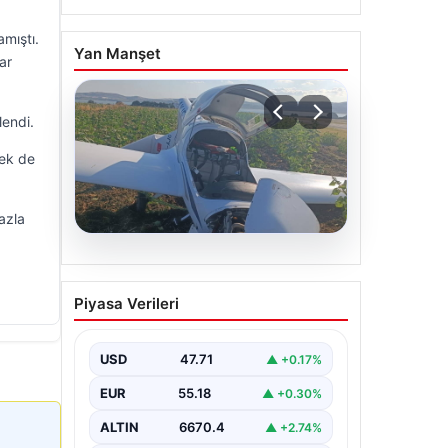
mıştı.
Yan Manşet
ar
lendi.
pek de
azla
06.08.2026
Uçak sert iniş yaptı: Pilot
Piyasa Verileri
yaralandı
USD
47.71
▲ +0.17%
EUR
55.18
▲ +0.30%
ALTIN
6670.4
▲ +2.74%