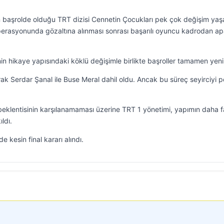
 başrolde olduğu TRT dizisi Cennetin Çocukları pek çok değişim yaşa
perasyonunda gözaltına alınması sonrası başarılı oyuncu kadrodan ap
nin hikaye yapısındaki köklü değişimle birlikte başroller tamamen yeni
k Serdar Şanal ile Buse Meral dahil oldu. Ancak bu süreç seyirciyi 
beklentisinin karşılanamaması üzerine TRT 1 yönetimi, yapımın daha f
ldı.
 kesin final kararı alındı.