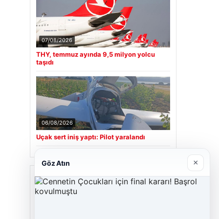
07/08/2026
THY, temmuz ayında 9,5 milyon yolcu
taşıdı
06/08/2026
Uçak sert iniş yaptı: Pilot yaralandı
×
Göz Atın
Son Eklenen Firmalar
Hastaş Beton
26/05/2026