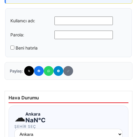
Kullanıcı adı:
Parola:
Beni hatırla
Paylaş:
Hava Durumu
☁
Ankara
NaN°C
ŞEHIR SEÇ