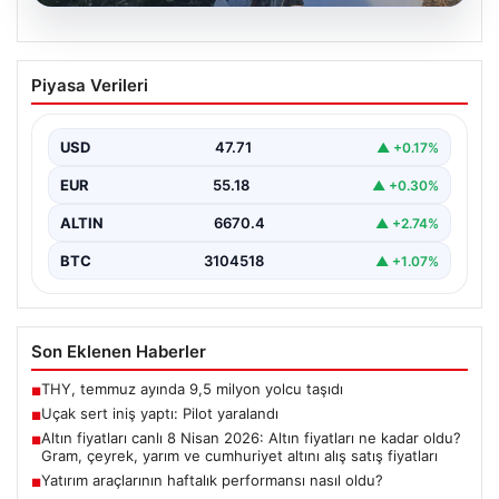
06.08.2026
Uçak sert iniş yaptı: Pilot yaralandı
Piyasa Verileri
USD
47.71
▲ +0.17%
EUR
55.18
▲ +0.30%
ALTIN
6670.4
▲ +2.74%
BTC
3104518
▲ +1.07%
Son Eklenen Haberler
THY, temmuz ayında 9,5 milyon yolcu taşıdı
■
Uçak sert iniş yaptı: Pilot yaralandı
■
Altın fiyatları canlı 8 Nisan 2026: Altın fiyatları ne kadar oldu?
■
Gram, çeyrek, yarım ve cumhuriyet altını alış satış fiyatları
Yatırım araçlarının haftalık performansı nasıl oldu?
■