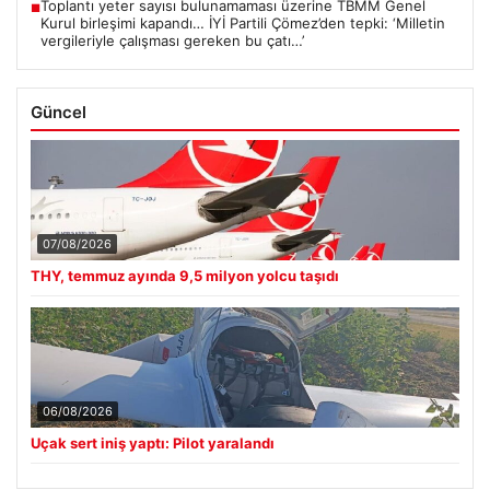
Toplantı yeter sayısı bulunamaması üzerine TBMM Genel
■
Kurul birleşimi kapandı… İYİ Partili Çömez’den tepki: ‘Milletin
vergileriyle çalışması gereken bu çatı…’
Güncel
07/08/2026
THY, temmuz ayında 9,5 milyon yolcu taşıdı
06/08/2026
Uçak sert iniş yaptı: Pilot yaralandı