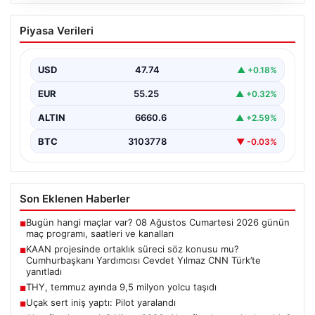
08.08.2026
KAAN projesinde ortaklık süreci söz
Piyasa Verileri
konusu mu? Cumhurbaşkanı Yardımcısı
Cevdet Yılmaz CNN Türk’te yanıtladı
USD
47.74
▲ +0.18%
Cumhurbaşkanı Yardımcısı Cevdet Yılmaz, CNN Türk
canlı yayınında gündeme ilişkin soruları yanıtladı. Mekke
EUR
55.25
▲ +0.32%
Ortak…
ALTIN
6660.6
▲ +2.59%
BTC
3103778
▼ -0.03%
Son Eklenen Haberler
Bugün hangi maçlar var? 08 Ağustos Cumartesi 2026 günün
■
maç programı, saatleri ve kanalları
KAAN projesinde ortaklık süreci söz konusu mu?
■
Cumhurbaşkanı Yardımcısı Cevdet Yılmaz CNN Türk’te
yanıtladı
THY, temmuz ayında 9,5 milyon yolcu taşıdı
■
Uçak sert iniş yaptı: Pilot yaralandı
■