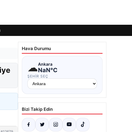
ı
Hava Durumu
☁
Ankara
iye
NaN°C
ŞEHIR SEÇ
Bizi Takip Edin
#12679