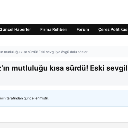
Güncel Haberler
Firma Rehberi
Forum
Çerez Politikas
ın mutluluğu kısa sürdü! Eski sevgiliye övgü dolu sözler
’ın mutluluğu kısa sürdü! Eski sevgil
min
tarafından güncellenmiştir.