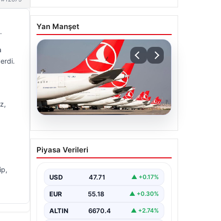
Yan Manşet
.
a
erdi.
z,
07.08.2026
THY, temmuz ayında 9,5
Piyasa Verileri
milyon yolcu taşıdı
ip,
USD
47.71
▲ +0.17%
EUR
55.18
▲ +0.30%
ALTIN
6670.4
▲ +2.74%