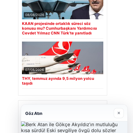
08/08/2026
KAAN projesinde ortaklık süreci söz
konusu mu? Cumhurbaşkanı Yardımcısı
Cevdet Yılmaz CNN Türk’te yanıtladı
07/08/2026
THY, temmuz ayında 9,5 milyon yolcu
taşıdı
Son Eklenen Firmalar
×
Göz Atın
Hastaş Beton
26/05/2026