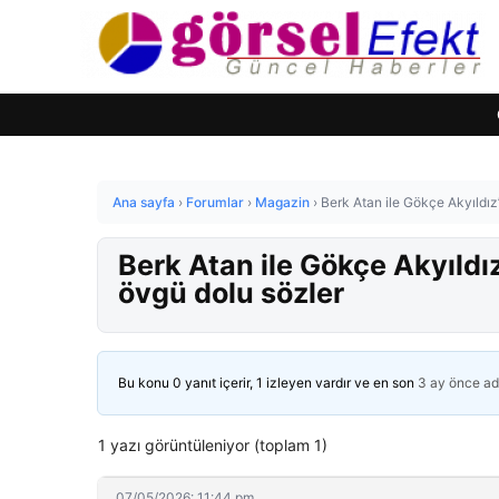
Ana sayfa
›
Forumlar
›
Magazin
›
Berk Atan ile Gökçe Akyıldız’
Berk Atan ile Gökçe Akyıldız
övgü dolu sözler
Bu konu 0 yanıt içerir, 1 izleyen vardır ve en son
3 ay önce
ad
1 yazı görüntüleniyor (toplam 1)
07/05/2026: 11:44 pm