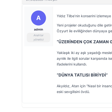
Yıldız Tilbe’nin konserini izlemey
A
Yeni projeler okuduğunu dile getir
admin
Özyurt ile evliliğinden dünyaya gel
Anahtar
yönetici
“ÜZERİNDEN ÇOK ZAMAN G
Yaklaşık iki ay aşk yaşadığı meslek
ayrılık ile ilgili sorular karşısı
ifadelerini kullandı.
“DÜNYA TATLISI BİRİYDİ”
Akyıldız, Atan için “Nasıl bir insand
eski sevgilisini övdü.