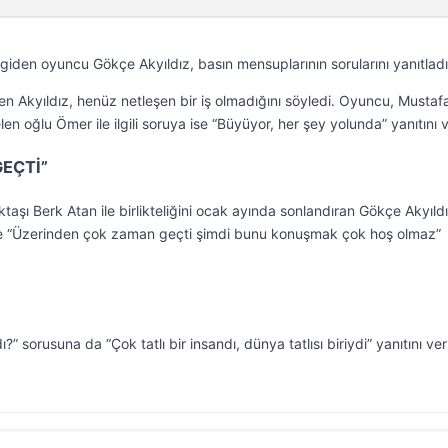
e giden oyuncu Gökçe Akyıldız, basın mensuplarının sorularını yanıtladı
en Akyıldız, henüz netleşen bir iş olmadığını söyledi. Oyuncu, Mustaf
en oğlu Ömer ile ilgili soruya ise “Büyüyor, her şey yolunda” yanıtını v
EÇTİ”
taşı Berk Atan ile birlikteliğini ocak ayında sonlandıran Gökçe Akyıldı
nda ise “Üzerinden çok zaman geçti şimdi bunu konuşmak çok hoş olmaz”
ı?” sorusuna da “Çok tatlı bir insandı, dünya tatlısı biriydi” yanıtını ver