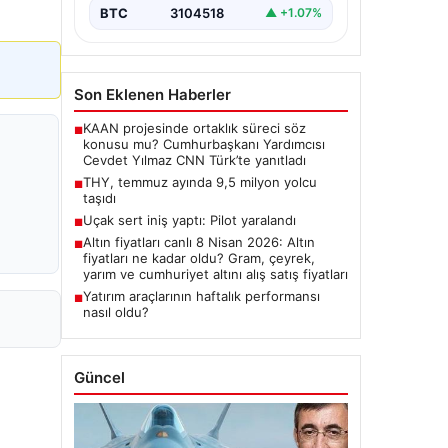
BTC
3104518
▲ +1.07%
Son Eklenen Haberler
KAAN projesinde ortaklık süreci söz
■
konusu mu? Cumhurbaşkanı Yardımcısı
Cevdet Yılmaz CNN Türk’te yanıtladı
THY, temmuz ayında 9,5 milyon yolcu
■
taşıdı
Uçak sert iniş yaptı: Pilot yaralandı
■
Altın fiyatları canlı 8 Nisan 2026: Altın
■
fiyatları ne kadar oldu? Gram, çeyrek,
yarım ve cumhuriyet altını alış satış fiyatları
Yatırım araçlarının haftalık performansı
■
nasıl oldu?
Güncel