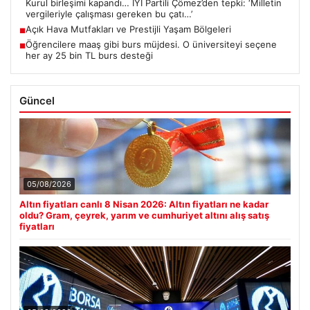
Kurul birleşimi kapandı… İYİ Partili Çömez’den tepki: ‘Milletin
vergileriyle çalışması gereken bu çatı…’
Açık Hava Mutfakları ve Prestijli Yaşam Bölgeleri
■
Öğrencilere maaş gibi burs müjdesi. O üniversiteyi seçene
■
her ay 25 bin TL burs desteği
Güncel
05/08/2026
Altın fiyatları canlı 8 Nisan 2026: Altın fiyatları ne kadar
oldu? Gram, çeyrek, yarım ve cumhuriyet altını alış satış
fiyatları