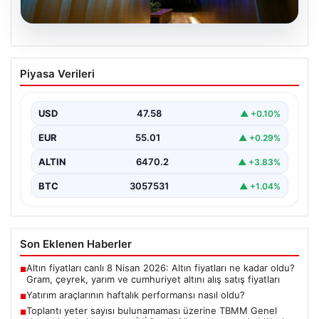
05.08.2026
Yatırım araçlarının haftalık performansı
Piyasa Verileri
nasıl oldu?
Borsa İstanbul'da işlem gören hisse senetleri, haftalık
bazda ortalama yüzde 0,27 değer kaybederken,
USD
47.58
▲ +0.10%
altının…
EUR
55.01
▲ +0.29%
ALTIN
6470.2
▲ +3.83%
BTC
3057531
▲ +1.04%
Son Eklenen Haberler
Altın fiyatları canlı 8 Nisan 2026: Altın fiyatları ne kadar oldu?
■
Gram, çeyrek, yarım ve cumhuriyet altını alış satış fiyatları
Yatırım araçlarının haftalık performansı nasıl oldu?
■
Toplantı yeter sayısı bulunamaması üzerine TBMM Genel
■