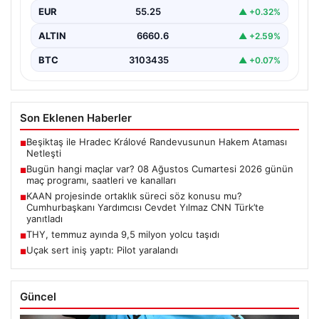
EUR
55.25
▲ +0.32%
ALTIN
6660.6
▲ +2.59%
BTC
3103435
▲ +0.07%
Son Eklenen Haberler
Beşiktaş ile Hradec Králové Randevusunun Hakem Ataması
■
Netleşti
Bugün hangi maçlar var? 08 Ağustos Cumartesi 2026 günün
■
maç programı, saatleri ve kanalları
KAAN projesinde ortaklık süreci söz konusu mu?
■
Cumhurbaşkanı Yardımcısı Cevdet Yılmaz CNN Türk’te
yanıtladı
THY, temmuz ayında 9,5 milyon yolcu taşıdı
■
Uçak sert iniş yaptı: Pilot yaralandı
■
Güncel