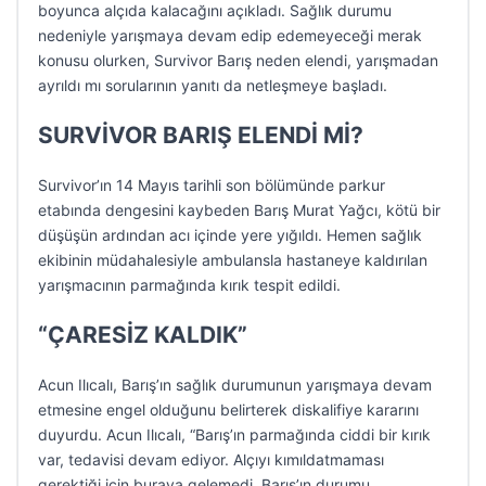
boyunca alçıda kalacağını açıkladı. Sağlık durumu
nedeniyle yarışmaya devam edip edemeyeceği merak
konusu olurken, Survivor Barış neden elendi, yarışmadan
ayrıldı mı sorularının yanıtı da netleşmeye başladı.
SURVİVOR BARIŞ ELENDİ Mİ?
Survivor’ın 14 Mayıs tarihli son bölümünde parkur
etabında dengesini kaybeden Barış Murat Yağcı, kötü bir
düşüşün ardından acı içinde yere yığıldı. Hemen sağlık
ekibinin müdahalesiyle ambulansla hastaneye kaldırılan
yarışmacının parmağında kırık tespit edildi.
“ÇARESİZ KALDIK”
Acun Ilıcalı, Barış’ın sağlık durumunun yarışmaya devam
etmesine engel olduğunu belirterek diskalifiye kararını
duyurdu. Acun Ilıcalı, “Barış’ın parmağında ciddi bir kırık
var, tedavisi devam ediyor. Alçıyı kımıldatmaması
gerektiği için buraya gelemedi. Barış’ın durumu