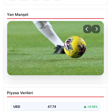
Yan Manşet
08.08.2026
Bugün hangi maçlar var? 08 Ağustos
Piyasa Verileri
Cumartesi 2026 günün maç programı,
saatleri ve kanalları
USD
47.74
▲ +0.18%