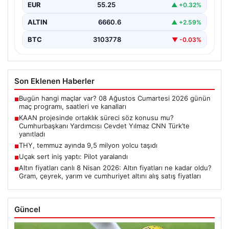
EUR
55.25
▲ +0.32%
Ortak…
ALTIN
6660.6
▲ +2.59%
BTC
3103778
▼ -0.03%
Son Eklenen Haberler
Bugün hangi maçlar var? 08 Ağustos Cumartesi 2026 günün
■
maç programı, saatleri ve kanalları
KAAN projesinde ortaklık süreci söz konusu mu?
■
Cumhurbaşkanı Yardımcısı Cevdet Yılmaz CNN Türk’te
yanıtladı
THY, temmuz ayında 9,5 milyon yolcu taşıdı
■
Uçak sert iniş yaptı: Pilot yaralandı
■
Altın fiyatları canlı 8 Nisan 2026: Altın fiyatları ne kadar oldu?
■
Gram, çeyrek, yarım ve cumhuriyet altını alış satış fiyatları
Güncel