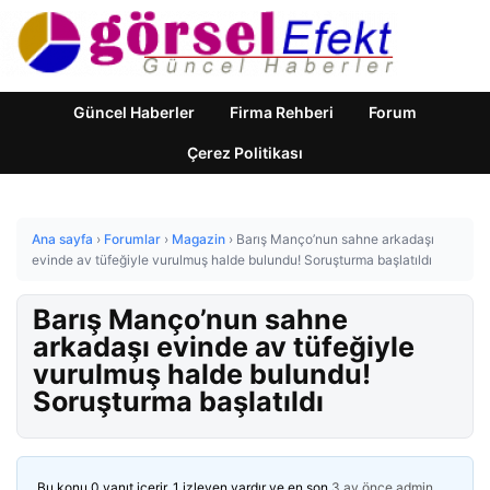
Güncel Haberler
Firma Rehberi
Forum
Çerez Politikası
Ana sayfa
›
Forumlar
›
Magazin
›
Barış Manço’nun sahne arkadaşı
evinde av tüfeğiyle vurulmuş halde bulundu! Soruşturma başlatıldı
Barış Manço’nun sahne
arkadaşı evinde av tüfeğiyle
vurulmuş halde bulundu!
Soruşturma başlatıldı
Bu konu 0 yanıt içerir, 1 izleyen vardır ve en son
3 ay önce
admin