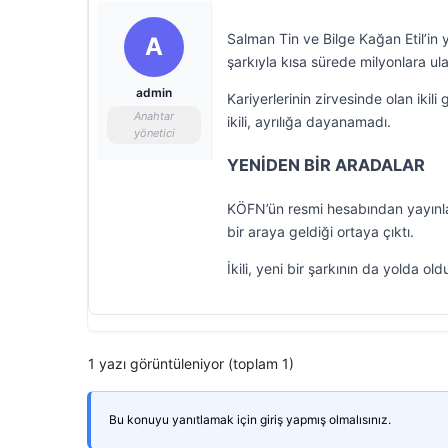
Salman Tin ve Bilge Kağan Etil’in y
A
şarkıyla kısa sürede milyonlara ula
admin
Kariyerlerinin zirvesinde olan ikili
Anahtar
ikili, ayrılığa dayanamadı.
yönetici
YENİDEN BİR ARADALAR
KÖFN’ün resmi hesabından yayınlan
bir araya geldiği ortaya çıktı.
İkili, yeni bir şarkının da yolda 
1 yazı görüntüleniyor (toplam 1)
Bu konuyu yanıtlamak için giriş yapmış olmalısınız.