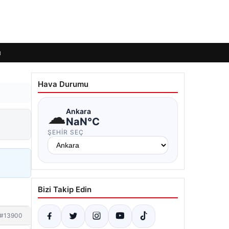
ı
Hava Durumu
☁
Ankara
NaN°C
ŞEHIR SEÇ
Bizi Takip Edin
#13900