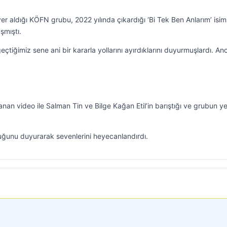
er aldığı KÖFN grubu, 2022 yılında çıkardığı ‘Bi Tek Ben Anlarım’ isiml
şmıştı.
 geçtiğimiz sene ani bir kararla yollarını ayırdıklarını duyurmuşlardı. An
an video ile Salman Tin ve Bilge Kağan Etil’in barıştığı ve grubun y
olduğunu duyurarak sevenlerini heyecanlandırdı.