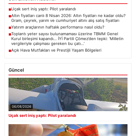
Uçak sert iniş yaptı: Pilot yaralandı
■
Altın fiyatları canlı 8 Nisan 2026: Altın fiyatları ne kadar oldu?
■
Gram, çeyrek, yarım ve cumhuriyet altını alış satış fiyatları
Yatırım araçlarının haftalık performansı nasıl oldu?
■
Toplantı yeter sayısı bulunamaması üzerine TBMM Genel
■
Kurul birleşimi kapandı… İYİ Partili Çömez’den tepki: ‘Milletin
vergileriyle çalışması gereken bu çatı…’
Açık Hava Mutfakları ve Prestijli Yaşam Bölgeleri
■
Güncel
06/08/2026
Uçak sert iniş yaptı: Pilot yaralandı