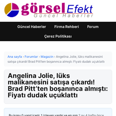
Güncel Haberler
Firma Rehberi
Forum
Çerez Politikası
Ana sayfa
›
Forumlar
›
Magazin
›
Angelina Jolie, lüks malikanesini
satışa çıkardı! Brad Pitt’ten boşanınca almıştı: Fiyatı dudak uçuklattı
Angelina Jolie, lüks
malikanesini satışa çıkardı!
Brad Pitt’ten boşanınca almıştı:
Fiyatı dudak uçuklattı
Bu konu 0 yanıt içerir, 1 izleyen vardır ve en son
2 ay 4 hafta önce