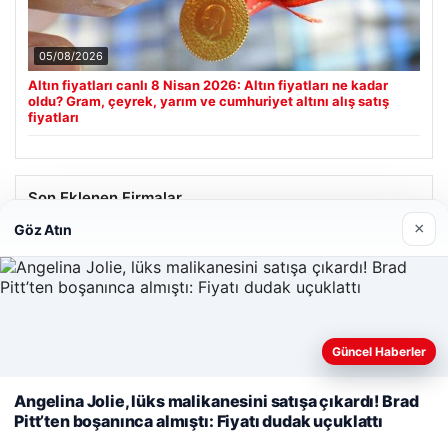
05/08/2026
Altın fiyatları canlı 8 Nisan 2026: Altın fiyatları ne kadar
oldu? Gram, çeyrek, yarım ve cumhuriyet altını alış satış
fiyatları
Son Eklenen Firmalar
×
Göz Atın
Web sitemizi nasıl kullandığınızı daha iyi anlayabilmek,
Güncel Haberler
deneyiminizi kişiselleştirmek ve geliştirmek amacıyla çerezler
kullanıyoruz.
Çerez Politikamız
Angelina Jolie, lüks malikanesini satışa çıkardı! Brad
Pitt’ten boşanınca almıştı: Fiyatı dudak uçuklattı
Reddet
Kabul Et