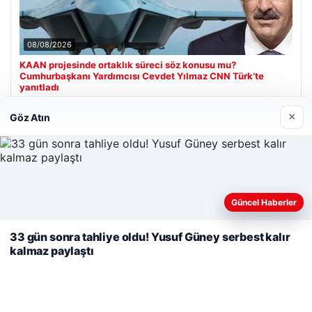
08/08/2026
KAAN projesinde ortaklık süreci söz konusu mu?
Cumhurbaşkanı Yardımcısı Cevdet Yılmaz CNN Türk’te
yanıtladı
×
Göz Atın
Son Eklenen Firmalar
Hastaş Beton
26/05/2026
Web sitemizi nasıl kullandığınızı daha iyi anlayabilmek,
Güncel Haberler
deneyiminizi kişiselleştirmek ve geliştirmek amacıyla çerezler
kullanıyoruz.
Çerez Politikamız
33 gün sonra tahliye oldu! Yusuf Güney serbest kalır
kalmaz paylaştı
Reddet
Kabul Et
© 2026 Görsel Efekt – Güncel Haberler