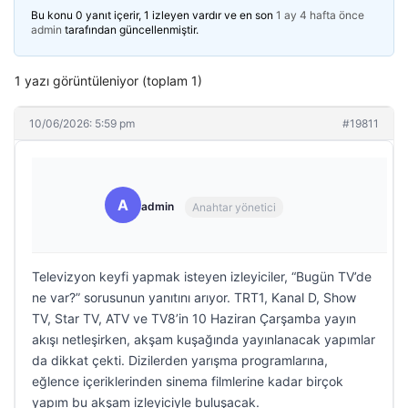
Bu konu 0 yanıt içerir, 1 izleyen vardır ve en son
1 ay 4 hafta önce
admin
tarafından güncellenmiştir.
1 yazı görüntüleniyor (toplam 1)
10/06/2026: 5:59 pm
#19811
A
admin
Anahtar yönetici
Televizyon keyfi yapmak isteyen izleyiciler, “Bugün TV’de
ne var?” sorusunun yanıtını arıyor. TRT1, Kanal D, Show
TV, Star TV, ATV ve TV8’in 10 Haziran Çarşamba yayın
akışı netleşirken, akşam kuşağında yayınlanacak yapımlar
da dikkat çekti. Dizilerden yarışma programlarına,
eğlence içeriklerinden sinema filmlerine kadar birçok
yapım bu akşam izleyiciyle buluşacak.