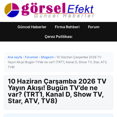
Güncel Haberler
Firma Rehberi
Forum
Çerez Politikası
Ana sayfa
›
Forumlar
›
Magazin
›
10 Haziran Çarşamba 2026 TV
Yayın Akışı! Bugün TV’de ne var? (TRT1, Kanal D, Show TV, Star, ATV,
TV8)
10 Haziran Çarşamba 2026 TV
Yayın Akışı! Bugün TV’de ne
var? (TRT1, Kanal D, Show TV,
Star, ATV, TV8)