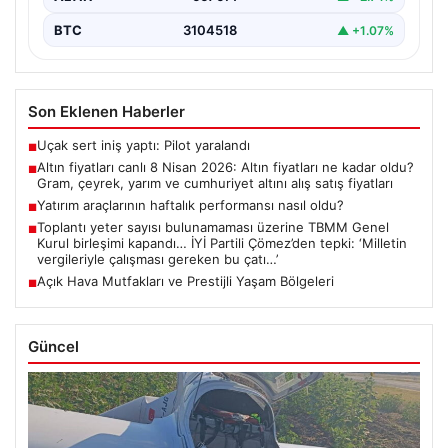
BTC
3104518
▲ +1.07%
Son Eklenen Haberler
Uçak sert iniş yaptı: Pilot yaralandı
■
Altın fiyatları canlı 8 Nisan 2026: Altın fiyatları ne kadar oldu?
■
Gram, çeyrek, yarım ve cumhuriyet altını alış satış fiyatları
Yatırım araçlarının haftalık performansı nasıl oldu?
■
Toplantı yeter sayısı bulunamaması üzerine TBMM Genel
■
Kurul birleşimi kapandı… İYİ Partili Çömez’den tepki: ‘Milletin
vergileriyle çalışması gereken bu çatı…’
Açık Hava Mutfakları ve Prestijli Yaşam Bölgeleri
■
Güncel