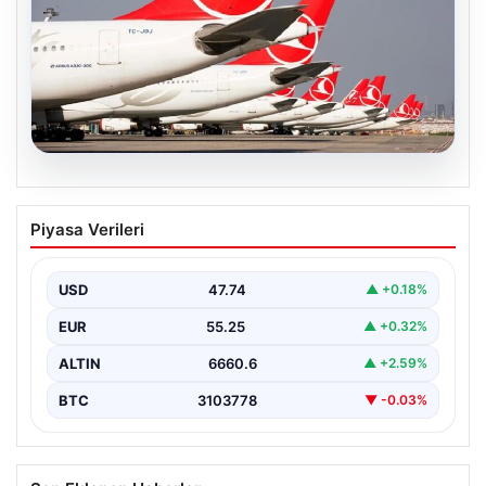
07.08.2026
THY, temmuz ayında 9,5 milyon yolcu
Piyasa Verileri
taşıdı
USD
47.74
▲ +0.18%
EUR
55.25
▲ +0.32%
ALTIN
6660.6
▲ +2.59%
BTC
3103778
▼ -0.03%