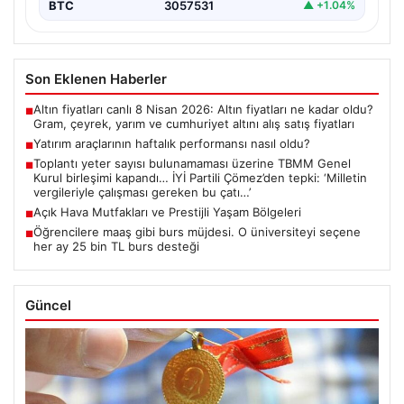
BTC
3057531
▲ +1.04%
Son Eklenen Haberler
Altın fiyatları canlı 8 Nisan 2026: Altın fiyatları ne kadar oldu?
■
Gram, çeyrek, yarım ve cumhuriyet altını alış satış fiyatları
Yatırım araçlarının haftalık performansı nasıl oldu?
■
Toplantı yeter sayısı bulunamaması üzerine TBMM Genel
■
Kurul birleşimi kapandı… İYİ Partili Çömez’den tepki: ‘Milletin
vergileriyle çalışması gereken bu çatı…’
Açık Hava Mutfakları ve Prestijli Yaşam Bölgeleri
■
Öğrencilere maaş gibi burs müjdesi. O üniversiteyi seçene
■
her ay 25 bin TL burs desteği
Güncel