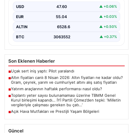
fiyatları
USD
47.60
▲ +0.06%
{ “title”: “8 Nisan 2026 Altın Fiyatları Canlı Takip: Gram,
EUR
55.04
▲ +0.03%
Çeyrek ve Cumhuriyet Altını…
ALTIN
6528.6
▲ +0.50%
BTC
3063552
▲ +0.37%
Son Eklenen Haberler
Uçak sert iniş yaptı: Pilot yaralandı
■
Altın fiyatları canlı 8 Nisan 2026: Altın fiyatları ne kadar oldu?
■
Gram, çeyrek, yarım ve cumhuriyet altını alış satış fiyatları
Yatırım araçlarının haftalık performansı nasıl oldu?
■
Toplantı yeter sayısı bulunamaması üzerine TBMM Genel
■
Kurul birleşimi kapandı… İYİ Partili Çömez’den tepki: ‘Milletin
vergileriyle çalışması gereken bu çatı…’
Açık Hava Mutfakları ve Prestijli Yaşam Bölgeleri
■
Güncel