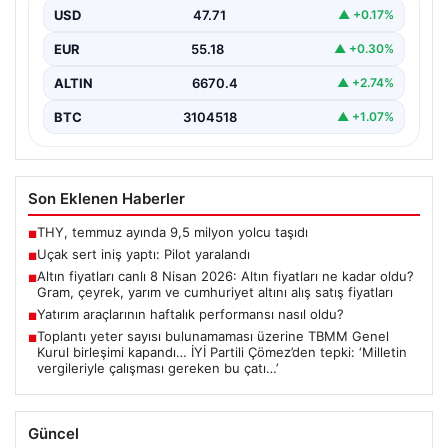
USD
47.71
▲ +0.17%
EUR
55.18
▲ +0.30%
ALTIN
6670.4
▲ +2.74%
BTC
3104518
▲ +1.07%
Son Eklenen Haberler
THY, temmuz ayında 9,5 milyon yolcu taşıdı
■
Uçak sert iniş yaptı: Pilot yaralandı
■
Altın fiyatları canlı 8 Nisan 2026: Altın fiyatları ne kadar oldu?
■
Gram, çeyrek, yarım ve cumhuriyet altını alış satış fiyatları
Yatırım araçlarının haftalık performansı nasıl oldu?
■
Toplantı yeter sayısı bulunamaması üzerine TBMM Genel
■
Kurul birleşimi kapandı… İYİ Partili Çömez’den tepki: ‘Milletin
vergileriyle çalışması gereken bu çatı…’
Güncel