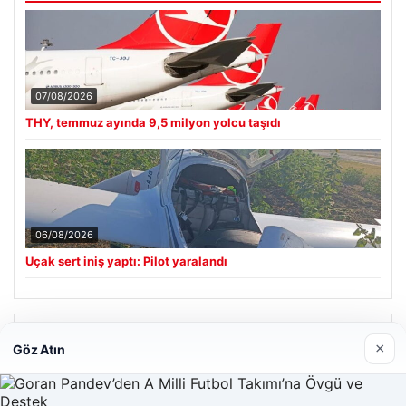
07/08/2026
THY, temmuz ayında 9,5 milyon yolcu taşıdı
06/08/2026
Uçak sert iniş yaptı: Pilot yaralandı
Son Eklenen Firmalar
×
Göz Atın