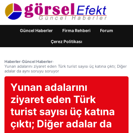
Güncel Haberler
Firma Rehberi
Forum
Çerez Politikası
Haberler
›
Güncel Haberler
›
Yunan adalarını ziyaret eden Türk turist sayısı üç katına çıktı; Diğer
adalar da aynı soruyu soruyor
Yunan adalarını
ziyaret eden Türk
turist sayısı üç katına
çıktı; Diğer adalar da