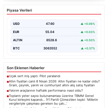
Altın fiyatları canlı 8 Nisan 2026: Altın
Piyasa Verileri
fiyatları ne kadar oldu? Gram, çeyrek,
yarım ve cumhuriyet altını alış satış
fiyatları
USD
47.60
▲ +0.06%
{ “title”: “8 Nisan 2026 Altın Fiyatları Canlı Takip: Gram,
EUR
55.04
▲ +0.03%
Çeyrek ve Cumhuriyet Altını…
ALTIN
6528.6
▲ +0.50%
BTC
3063552
▲ +0.37%
Son Eklenen Haberler
Uçak sert iniş yaptı: Pilot yaralandı
■
Altın fiyatları canlı 8 Nisan 2026: Altın fiyatları ne kadar oldu?
■
Gram, çeyrek, yarım ve cumhuriyet altını alış satış fiyatları
Yatırım araçlarının haftalık performansı nasıl oldu?
■
Toplantı yeter sayısı bulunamaması üzerine TBMM Genel
■
Kurul birleşimi kapandı… İYİ Partili Çömez’den tepki: ‘Milletin
vergileriyle çalışması gereken bu çatı…’