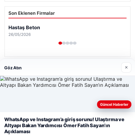
Son Eklenen Firmalar
×
Göz Atın
Güncel Haberler
Web sitemizi nasıl kullandığınızı daha iyi anlayabilmek,
WhatsApp ve Instagram’a giriş sorunu! Ulaştırma ve
deneyiminizi kişiselleştirmek ve geliştirmek amacıyla çerezler
Altyapı Bakan Yardımcısı Ömer Fatih Sayan’ın
kullanıyoruz.
Çerez Politikamız
Açıklaması