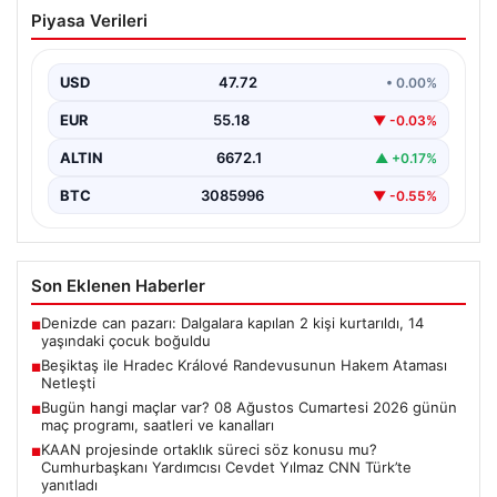
Beşiktaş ile Hradec Králové
Piyasa Verileri
Randevusunun Hakem Ataması Netleşti
Beşiktaş’ın UEFA Avrupa Ligi’ndeki Hradec Králové ile
oynayacağı rövanş maçında görev yapacak hakem
USD
47.72
• 0.00%
kadrosu…
EUR
55.18
▼ -0.03%
ALTIN
6672.1
▲ +0.17%
BTC
3085996
▼ -0.55%
Son Eklenen Haberler
Denizde can pazarı: Dalgalara kapılan 2 kişi kurtarıldı, 14
■
yaşındaki çocuk boğuldu
Beşiktaş ile Hradec Králové Randevusunun Hakem Ataması
■
Netleşti
Bugün hangi maçlar var? 08 Ağustos Cumartesi 2026 günün
■
maç programı, saatleri ve kanalları
KAAN projesinde ortaklık süreci söz konusu mu?
■
Cumhurbaşkanı Yardımcısı Cevdet Yılmaz CNN Türk’te
yanıtladı