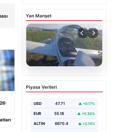
ması
Yan Manşet
06.08.2026
Uçak sert iniş yaptı:
Piyasa Verileri
Pilot yaralandı
026:
USD
47.71
▲ +0.17%
EUR
55.18
▲ +0.30%
atları
ALTIN
6670.4
▲ +2.74%