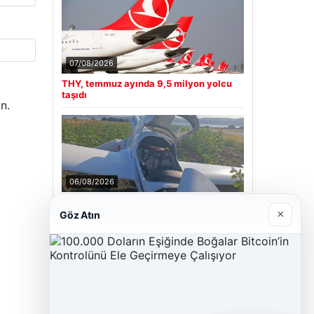
07/08/2026
THY, temmuz ayında 9,5 milyon yolcu
taşıdı
n.
06/08/2026
Uçak sert iniş yaptı: Pilot yaralandı
×
Göz Atın
Son Eklenen Firmalar
Hastaş Beton
26/05/2026