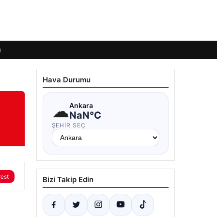
ı
Hava Durumu
☁
Ankara
NaN°C
ŞEHIR SEÇ
rest
Bizi Takip Edin