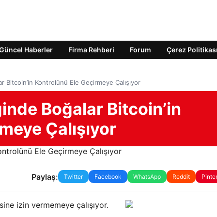
Güncel Haberler
Firma Rehberi
Forum
Çerez Politikas
r Bitcoin’in Kontrolünü Ele Geçirmeye Çalışıyor
inde Boğalar Bitcoin’in
rmeye Çalışıyor
Paylaş:
Twitter
Facebook
WhatsApp
Reddit
Pinte
sine izin vermemeye çalışıyor.