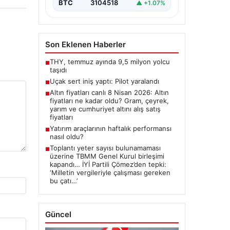
BTC
3104518
▲ +1.07%
Son Eklenen Haberler
THY, temmuz ayında 9,5 milyon yolcu
■
taşıdı
Uçak sert iniş yaptı: Pilot yaralandı
■
Altın fiyatları canlı 8 Nisan 2026: Altın
■
fiyatları ne kadar oldu? Gram, çeyrek,
yarım ve cumhuriyet altını alış satış
fiyatları
Yatırım araçlarının haftalık performansı
■
nasıl oldu?
Toplantı yeter sayısı bulunamaması
■
üzerine TBMM Genel Kurul birleşimi
kapandı… İYİ Partili Çömez’den tepki:
‘Milletin vergileriyle çalışması gereken
bu çatı…’
Güncel