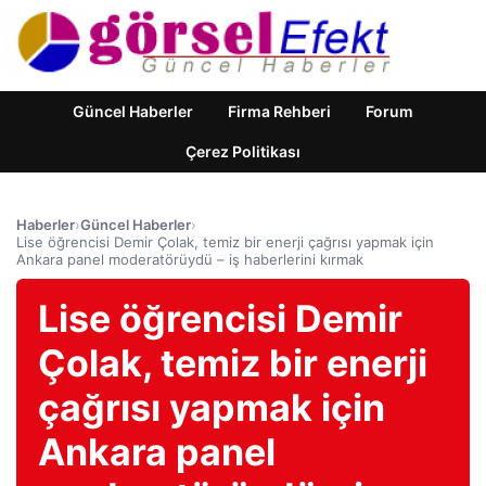
Güncel Haberler
Firma Rehberi
Forum
Çerez Politikası
Haberler
›
Güncel Haberler
›
Lise öğrencisi Demir Çolak, temiz bir enerji çağrısı yapmak için
Ankara panel moderatörüydü – iş haberlerini kırmak
Lise öğrencisi Demir
Çolak, temiz bir enerji
çağrısı yapmak için
Ankara panel