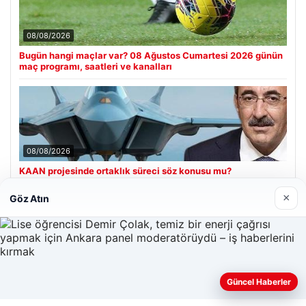
08/08/2026
Bugün hangi maçlar var? 08 Ağustos Cumartesi 2026 günün
maç programı, saatleri ve kanalları
08/08/2026
KAAN projesinde ortaklık süreci söz konusu mu?
Cumhurbaşkanı Yardımcısı Cevdet Yılmaz CNN Türk’te
yanıtladı
×
Göz Atın
Son Eklenen Firmalar
Enes Kaplan Avukatlık Bürosu
Güncel Haberler
28/04/2026
Web sitemizi nasıl kullandığınızı daha iyi anlayabilmek,