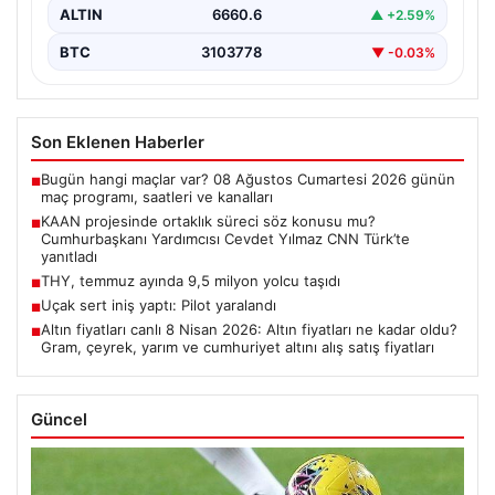
ALTIN
6660.6
▲ +2.59%
BTC
3103778
▼ -0.03%
Son Eklenen Haberler
Bugün hangi maçlar var? 08 Ağustos Cumartesi 2026 günün
■
maç programı, saatleri ve kanalları
KAAN projesinde ortaklık süreci söz konusu mu?
■
Cumhurbaşkanı Yardımcısı Cevdet Yılmaz CNN Türk’te
yanıtladı
THY, temmuz ayında 9,5 milyon yolcu taşıdı
■
Uçak sert iniş yaptı: Pilot yaralandı
■
Altın fiyatları canlı 8 Nisan 2026: Altın fiyatları ne kadar oldu?
■
Gram, çeyrek, yarım ve cumhuriyet altını alış satış fiyatları
Güncel