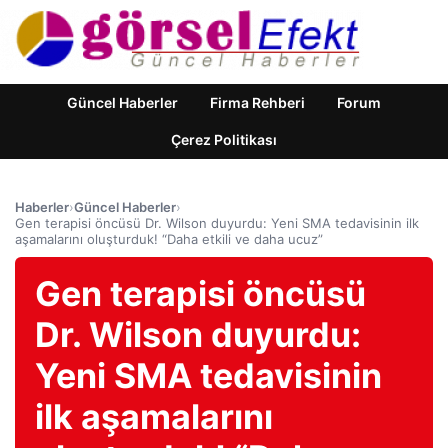
Güncel Haberler
Firma Rehberi
Forum
Çerez Politikası
Haberler
›
Güncel Haberler
›
Gen terapisi öncüsü Dr. Wilson duyurdu: Yeni SMA tedavisinin ilk
aşamalarını oluşturduk! “Daha etkili ve daha ucuz”
Gen terapisi öncüsü
Dr. Wilson duyurdu:
Yeni SMA tedavisinin
ilk aşamalarını