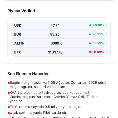
KAAN projesinde ortaklık süreci söz
Piyasa Verileri
konusu mu? Cumhurbaşkanı Yardımcısı
Cevdet Yılmaz CNN Türk’te yanıtladı
USD
47.74
▲ +0.18%
Cumhurbaşkanı Yardımcısı Cevdet Yılmaz, CNN Türk
canlı yayınında gündeme ilişkin soruları yanıtladı. Mekke
EUR
55.25
▲ +0.32%
Ortak…
ALTIN
6660.6
▲ +2.59%
BTC
3103778
▼ -0.03%
Son Eklenen Haberler
Bugün hangi maçlar var? 08 Ağustos Cumartesi 2026 günün
■
maç programı, saatleri ve kanalları
KAAN projesinde ortaklık süreci söz konusu mu?
■
Cumhurbaşkanı Yardımcısı Cevdet Yılmaz CNN Türk’te
yanıtladı
THY, temmuz ayında 9,5 milyon yolcu taşıdı
■
Uçak sert iniş yaptı: Pilot yaralandı
■