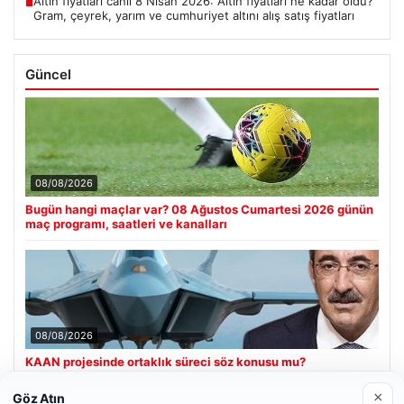
Altın fiyatları canlı 8 Nisan 2026: Altın fiyatları ne kadar oldu?
■
Gram, çeyrek, yarım ve cumhuriyet altını alış satış fiyatları
Güncel
08/08/2026
Bugün hangi maçlar var? 08 Ağustos Cumartesi 2026 günün
maç programı, saatleri ve kanalları
08/08/2026
KAAN projesinde ortaklık süreci söz konusu mu?
Cumhurbaşkanı Yardımcısı Cevdet Yılmaz CNN Türk’te
yanıtladı
×
Göz Atın