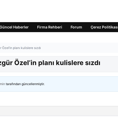
Güncel Haberler
Firma Rehberi
Forum
Çerez Politikas
ür Özel’in planı kulislere sızdı
Özgür Özel’in planı kulislere sızdı
min
tarafından güncellenmiştir.