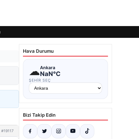
ı
Hava Durumu
☁
Ankara
NaN°C
ŞEHIR SEÇ
Bizi Takip Edin
#19117