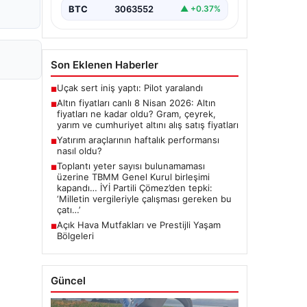
BTC
3063552
▲ +0.37%
Son Eklenen Haberler
Uçak sert iniş yaptı: Pilot yaralandı
■
Altın fiyatları canlı 8 Nisan 2026: Altın
■
fiyatları ne kadar oldu? Gram, çeyrek,
yarım ve cumhuriyet altını alış satış fiyatları
Yatırım araçlarının haftalık performansı
■
nasıl oldu?
Toplantı yeter sayısı bulunamaması
■
üzerine TBMM Genel Kurul birleşimi
kapandı… İYİ Partili Çömez’den tepki:
‘Milletin vergileriyle çalışması gereken bu
çatı…’
Açık Hava Mutfakları ve Prestijli Yaşam
■
Bölgeleri
Güncel