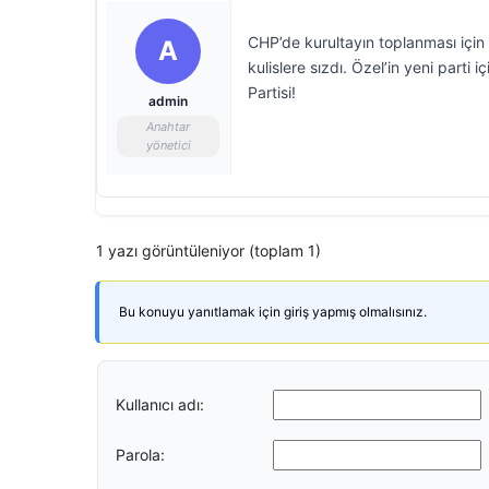
CHP’de kurultayın toplanması için
A
kulislere sızdı. Özel’in yeni parti i
Partisi!
admin
Anahtar
yönetici
1 yazı görüntüleniyor (toplam 1)
Bu konuyu yanıtlamak için giriş yapmış olmalısınız.
Kullanıcı adı:
Parola: