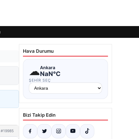
ı
Hava Durumu
☁
Ankara
NaN°C
ŞEHIR SEÇ
Bizi Takip Edin
#19985