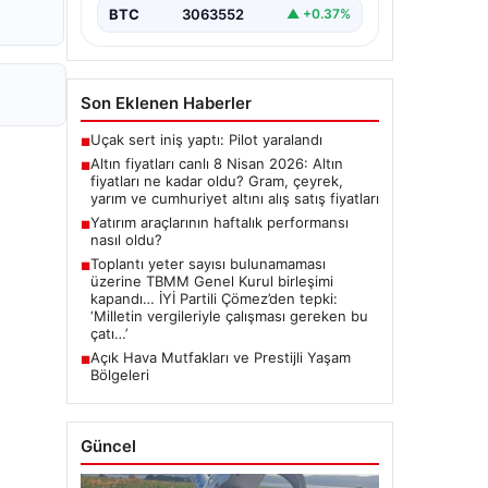
BTC
3063552
▲ +0.37%
Son Eklenen Haberler
Uçak sert iniş yaptı: Pilot yaralandı
■
Altın fiyatları canlı 8 Nisan 2026: Altın
■
fiyatları ne kadar oldu? Gram, çeyrek,
yarım ve cumhuriyet altını alış satış fiyatları
Yatırım araçlarının haftalık performansı
■
nasıl oldu?
Toplantı yeter sayısı bulunamaması
■
üzerine TBMM Genel Kurul birleşimi
kapandı… İYİ Partili Çömez’den tepki:
‘Milletin vergileriyle çalışması gereken bu
çatı…’
Açık Hava Mutfakları ve Prestijli Yaşam
■
Bölgeleri
Güncel