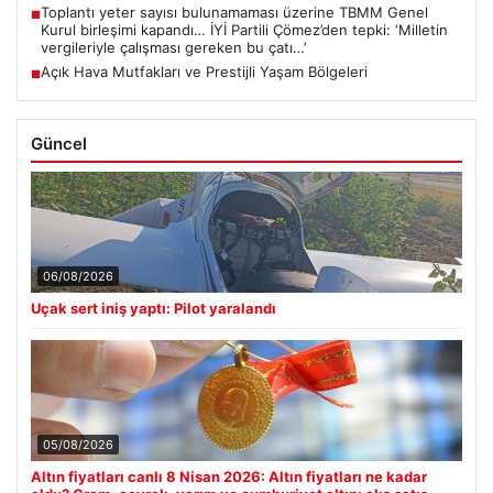
Toplantı yeter sayısı bulunamaması üzerine TBMM Genel
■
Kurul birleşimi kapandı… İYİ Partili Çömez’den tepki: ‘Milletin
vergileriyle çalışması gereken bu çatı…’
Açık Hava Mutfakları ve Prestijli Yaşam Bölgeleri
■
Güncel
06/08/2026
Uçak sert iniş yaptı: Pilot yaralandı
05/08/2026
Altın fiyatları canlı 8 Nisan 2026: Altın fiyatları ne kadar