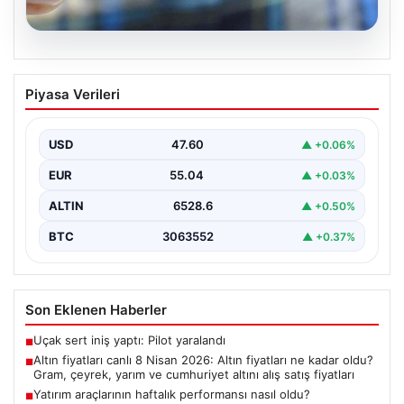
05.08.2026
Altın fiyatları canlı 8 Nisan 2026: Altın
Piyasa Verileri
fiyatları ne kadar oldu? Gram, çeyrek,
yarım ve cumhuriyet altını alış satış
fiyatları
USD
47.60
▲ +0.06%
{ "title": "8 Nisan 2026 Altın Fiyatları Canlı Takip: Gram,
EUR
55.04
▲ +0.03%
Çeyrek ve Cumhuriyet Altını…
ALTIN
6528.6
▲ +0.50%
BTC
3063552
▲ +0.37%
Son Eklenen Haberler
Uçak sert iniş yaptı: Pilot yaralandı
■
Altın fiyatları canlı 8 Nisan 2026: Altın fiyatları ne kadar oldu?
■
Gram, çeyrek, yarım ve cumhuriyet altını alış satış fiyatları
Yatırım araçlarının haftalık performansı nasıl oldu?
■