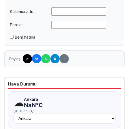
Kullanıcı adı:
Parola:
Beni hatırla
Paylaş:
Hava Durumu
☁
Ankara
NaN°C
ŞEHIR SEÇ