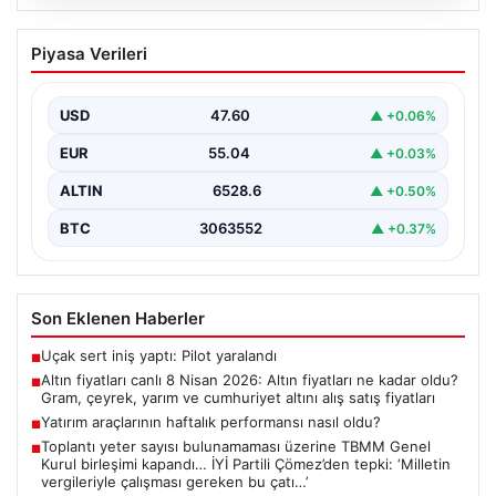
05.08.2026
Altın fiyatları canlı 8 Nisan 2026: Altın
Piyasa Verileri
fiyatları ne kadar oldu? Gram, çeyrek,
yarım ve cumhuriyet altını alış satış
fiyatları
USD
47.60
▲ +0.06%
{ "title": "8 Nisan 2026 Altın Fiyatları Canlı Takip: Gram,
EUR
55.04
▲ +0.03%
Çeyrek ve Cumhuriyet Altını…
ALTIN
6528.6
▲ +0.50%
BTC
3063552
▲ +0.37%
Son Eklenen Haberler
Uçak sert iniş yaptı: Pilot yaralandı
■
Altın fiyatları canlı 8 Nisan 2026: Altın fiyatları ne kadar oldu?
■
Gram, çeyrek, yarım ve cumhuriyet altını alış satış fiyatları
Yatırım araçlarının haftalık performansı nasıl oldu?
■
Toplantı yeter sayısı bulunamaması üzerine TBMM Genel
■
Kurul birleşimi kapandı… İYİ Partili Çömez’den tepki: ‘Milletin
vergileriyle çalışması gereken bu çatı…’