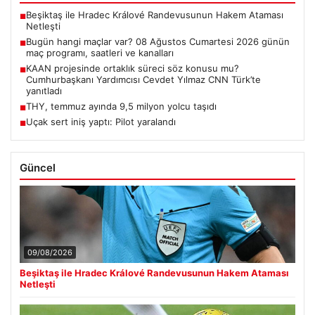
Beşiktaş ile Hradec Králové Randevusunun Hakem Ataması
■
Netleşti
Bugün hangi maçlar var? 08 Ağustos Cumartesi 2026 günün
■
maç programı, saatleri ve kanalları
KAAN projesinde ortaklık süreci söz konusu mu?
■
Cumhurbaşkanı Yardımcısı Cevdet Yılmaz CNN Türk’te
yanıtladı
THY, temmuz ayında 9,5 milyon yolcu taşıdı
■
Uçak sert iniş yaptı: Pilot yaralandı
■
Güncel
09/08/2026
Beşiktaş ile Hradec Králové Randevusunun Hakem Ataması
Netleşti