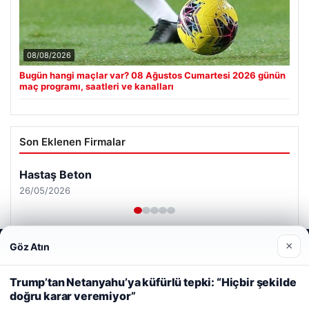
08/08/2026
Bugün hangi maçlar var? 08 Ağustos Cumartesi 2026 günün
maç programı, saatleri ve kanalları
Son Eklenen Firmalar
Hastaş Beton
26/05/2026
×
Göz Atın
Web sitemizi nasıl kullandığınızı daha iyi anlayabilmek,
deneyiminizi kişiselleştirmek ve geliştirmek amacıyla çerezler
kullanıyoruz.
Çerez Politikamız
Trump’tan Netanyahu’ya küfürlü tepki: “Hiçbir şekilde
doğru karar veremiyor”
Reddet
Kabul Et
© 2026 Görsel Efekt – Güncel Haberler