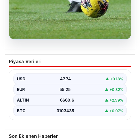
08.08.2026
Bugün hangi maçlar var? 08 Ağustos
Piyasa Verileri
Cumartesi 2026 günün maç programı,
saatleri ve kanalları
USD
47.74
▲ +0.18%
EUR
55.25
▲ +0.32%
ALTIN
6660.6
▲ +2.59%
BTC
3103435
▲ +0.07%
Son Eklenen Haberler