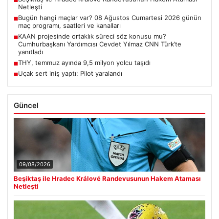
■
Netleşti
Bugün hangi maçlar var? 08 Ağustos Cumartesi 2026 günün
■
maç programı, saatleri ve kanalları
KAAN projesinde ortaklık süreci söz konusu mu?
■
Cumhurbaşkanı Yardımcısı Cevdet Yılmaz CNN Türk’te
yanıtladı
THY, temmuz ayında 9,5 milyon yolcu taşıdı
■
Uçak sert iniş yaptı: Pilot yaralandı
■
Güncel
09/08/2026
Beşiktaş ile Hradec Králové Randevusunun Hakem Ataması
Netleşti