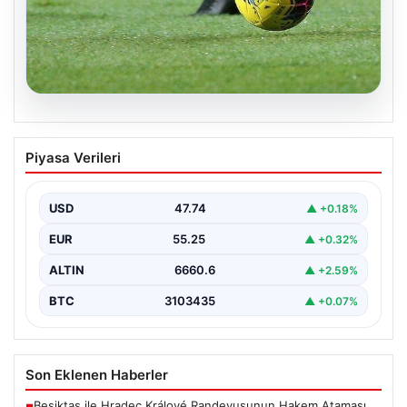
08.08.2026
Bugün hangi maçlar var? 08 Ağustos
Piyasa Verileri
Cumartesi 2026 günün maç programı,
saatleri ve kanalları
USD
47.74
▲ +0.18%
EUR
55.25
▲ +0.32%
ALTIN
6660.6
▲ +2.59%
BTC
3103435
▲ +0.07%
Son Eklenen Haberler
Beşiktaş ile Hradec Králové Randevusunun Hakem Ataması